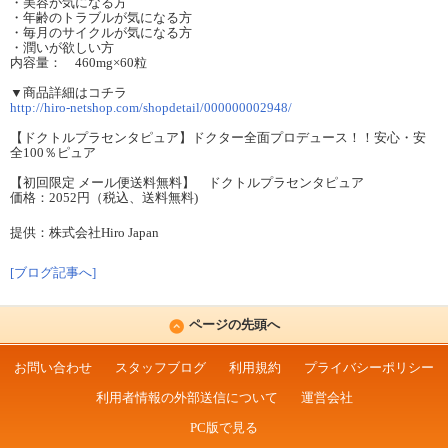
・美容が気になる方
・年齢のトラブルが気になる方
・毎月のサイクルが気になる方
・潤いが欲しい方
内容量： 460mg×60粒
▼商品詳細はコチラ
http://hiro-netshop.com/shopdetail/000000002948/
【ドクトルプラセンタピュア】ドクター全面プロデュース！！安心・安
全100％ピュア
【初回限定 メール便送料無料】 ドクトルプラセンタピュア
価格：2052円（税込、送料無料)
提供：株式会社Hiro Japan
[ブログ記事へ]
ページの先頭へ
お問い合わせ
スタッフブログ
利用規約
プライバシーポリシー
利用者情報の外部送信について
運営会社
PC版で見る