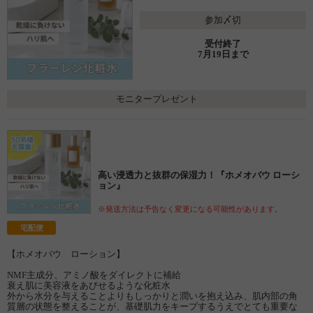
参加〆切
受付終了
7月19日まで
モニタープレゼント
高い浸透力と抜群の保湿力！『ホメオバウ ローシ
ョン』
※発送方法は予告なく変更になる可能性があります。
宅配便
【ホメオバウ ローション】
NMF主成分、アミノ酸をダイレクトに補給
衰え肌に美容液をあびせるような化粧水
外から水分を与えることよりもしっかりと潤いを抱え込み、肌内部の角
質層の状態を整えることが、基礎肌力をキープするうえでとても重要な