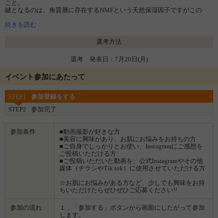
こと。
鍵となるのは、角質層に存在するNMFという天然保湿因子ですがこの
NMFの60％はアミノ酸でできています。ホメオバウローションは、アミ
ノ酸系成分をバランスよく配合し、みずみずしさを持続させます。
続きを読む
選考方法
選考 発表日：7月20日(月)
イベント参加にあたって
STEP1
参加登録をする
STEP2
参加完了
参加条件
■動画撮影が好きな方
■美容に興味があり、お肌にお悩みをお持ちの方
■ご自身でしっかりとお使い、Instagramにご感想を
ご投稿いただける方
■ご投稿いただいた動画を、公式Instagramやその他
媒体（チラシやTik tok）に使用させていただける方
☆お肌にお悩みがある方など、少しでも興味をお持
ちいただけたらぜひぜひご応募ください!!
参加の流れ
１．「参加する」ボタンから画面にしたがって参加
します。