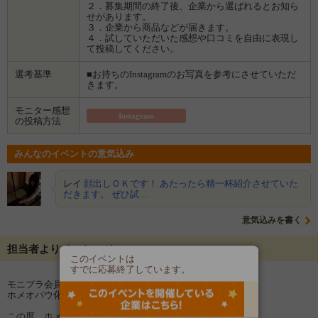
２．募集期間の終了後、企業から選ばれるとお知ら
せがあります。
３．企業から商品などが届きます。
４．試していただいた感想や口コミを自由に表現し
て投稿してください。
選考基準
■お持ちのInstagramのお写真を参考にさせていただ
きます。
モニター感想
Instagram
の投稿方法
みんなのイベントの意気込み
レイ
顔出しＯＫです！ あたったら精一杯紹介させていた
だきます。 ぜひ試…
意気込みを書く
担当者よりメッセージ
このイベントは
すでに応募終了しています。
モニプラ会員のみなさま、こんにちは！
ホメオバウ化粧品です。
この度、ホメオバウ化粧品のロングセラー商品