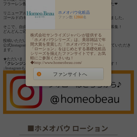
フラーレン配合化粧水「ローション」がリニューアルしました❤
ホメオバウ化粧品
リニューアルしたローションは
ファン数
12860
名
ゴールドのキャップに変わり、高級感たっぷりの容器になりました。
そこで、自由にリール動画を撮影・投稿してくださる方を大募集！
どんどんご応募くださいませ✨
株式会社サンライズジャパンが提供する
「ホメオバウシリーズ」は、美容雑誌で年
投稿いただいた動画は
間大賞を受賞した「ホメオバウクリーム」
公式Instagramやその他媒体（チラシやTik tok）にて紹介させていただき
「ローション」をはじめとする基礎化粧品
ます。
シリーズを揃えたファンサイトです。お気
軽にご参加くださいね！
★ただいま、公式Instagramでは
◆http://www.homeobeau.com/
「クレンジングオイルプレゼントキャンペーン」
も実施中です！
↓Instagramも是非チェックしてみてくださいね。
ファンサイトへ