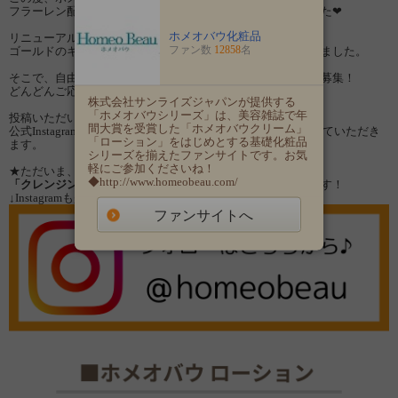
フラーレン配合化粧水「ローション」がリニューアルしました❤
ホメオバウ化粧品
リニューアルしたローションは
ファン数
12858
名
ゴールドのキャップに変わり、高級感たっぷりの容器になりました。
そこで、自由にリール動画を撮影・投稿してくださる方を大募集！
どんどんご応募くださいませ✨
株式会社サンライズジャパンが提供する
「ホメオバウシリーズ」は、美容雑誌で年
投稿いただいた動画は
間大賞を受賞した「ホメオバウクリーム」
公式Instagramやその他媒体（チラシやTik tok）にて紹介させていただき
「ローション」をはじめとする基礎化粧品
ます。
シリーズを揃えたファンサイトです。お気
軽にご参加くださいね！
★ただいま、公式Instagramでは
◆http://www.homeobeau.com/
「クレンジングオイルプレゼントキャンペーン」
も実施中です！
↓Instagramも是非チェックしてみてくださいね。
ファンサイトへ