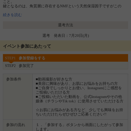
こと。
鍵となるのは、角質層に存在するNMFという天然保湿因子ですがこの
NMFの60％はアミノ酸でできています。ホメオバウローションは、アミ
ノ酸系成分をバランスよく配合し、みずみずしさを持続させます。
続きを読む
選考方法
選考 発表日：7月20日(月)
イベント参加にあたって
STEP1
参加登録をする
STEP2
参加完了
参加条件
■動画撮影が好きな方
■美容に興味があり、お肌にお悩みをお持ちの方
■ご自身でしっかりとお使い、Instagramにご感想を
ご投稿いただける方
■ご投稿いただいた動画を、公式Instagramやその他
媒体（チラシやTik tok）に使用させていただける方
☆お肌にお悩みがある方など、少しでも興味をお持
ちいただけたらぜひぜひご応募ください!!
参加の流れ
１．「参加する」ボタンから画面にしたがって参加
します。