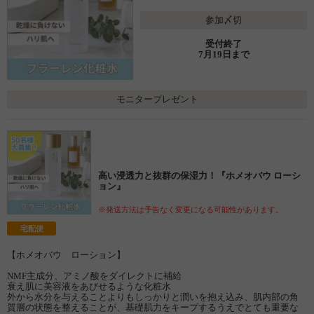
参加〆切
受付終了
7月19日まで
モニタープレゼント
高い浸透力と抜群の保湿力！『ホメオバウ ローシ
ョン』
※発送方法は予告なく変更になる可能性があります。
宅配便
【ホメオバウ ローション】
NMF主成分、アミノ酸をダイレクトに補給
衰え肌に美容液をあびせるような化粧水
外から水分を与えることよりもしっかりと潤いを抱え込み、肌内部の角
質層の状態を整えることが、基礎肌力をキープするうえでとても重要な