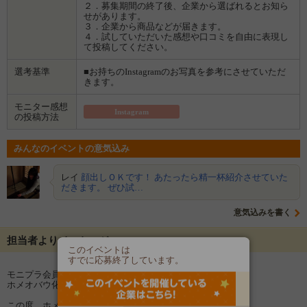
２．募集期間の終了後、企業から選ばれるとお知ら
せがあります。
３．企業から商品などが届きます。
４．試していただいた感想や口コミを自由に表現し
て投稿してください。
選考基準
■お持ちのInstagramのお写真を参考にさせていただ
きます。
モニター感想
Instagram
の投稿方法
みんなのイベントの意気込み
レイ
顔出しＯＫです！ あたったら精一杯紹介させていた
だきます。 ぜひ試…
意気込みを書く
担当者よりメッセージ
このイベントは
すでに応募終了しています。
モニプラ会員のみなさま、こんにちは！
ホメオバウ化粧品です。
この度、ホメオバウ化粧品のロングセラー商品