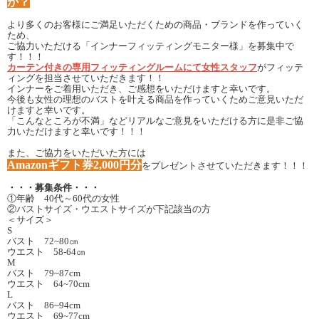
か？
より多くのお客様にご満足いただくための商品・ブランドを作っていく
ため、
ご協力いただける「インナーフィッティングモニター様」を募集中で
す！！！
カーテン付きの専用フィッティングルームにて女性スタッフ
がフィッテ
ィングを担当させていただきます！！
インナーをご着用いただき、ご感想をいただけますと幸いです。
今後も女性の理想のバストを叶える商品を作っていくためご意見いただ
けますと幸いです。
「こんなところが不満」などリアルなご意見をいただける方に是非ご協
力いただけますと幸いです！！！
また、ご協力をいただいた方には
Amazonギフト券2,000円分
をプレゼントさせていただきます！！！
・・・募集条件・・・
①年齢 40代～60代の女性
②バストサイズ・ウエストサイズが下記該当の方
＜サイズ＞
S
バスト 72~80㎝
ウエスト 58-64㎝
M
バスト 79~87cm
ウエスト 64~70cm
L
バスト 86~94cm
ウエスト 69~77cm