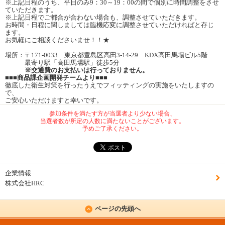
※上記日程のうち、平日のみ9：30～19：00の間で個別に時間調整をさせ
ていただきます。
※上記日程でご都合が合わない場合も、調整させていただきます。
お時間・日程に関しましては臨機応変に調整させていただければと存じ
ます。
お気軽にご相談くださいませ！！★
場所：〒171-0033 東京都豊島区高田3-14-29 KDX高田馬場ビル5階
最寄り駅「高田馬場駅」徒歩5分
※交通費のお支払いは行っておりません。
■■■商品課企画開発チームより■■■
徹底した衛生対策を行ったうえでフィッティングの実施をいたしますの
で、
ご安心いただけますと幸いです。
参加条件を満たす方が当選者より少ない場合、
当選者数が所定の人数に満たないことがございます。
予めご了承ください。
企業情報
株式会社HRC
ページの先頭へ