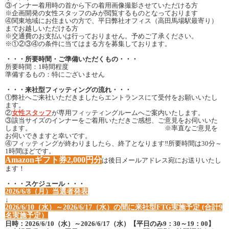
③インナー着用時の首から下の着用画像撮影させていただける方
※企画開発の女性スタッフのみが閲覧するものとなっております
④関東地域にお住まいの方で、平日弊社オフィス（高田馬場駅最寄り）
までお越しいただける方
※交通費のお支払いは行っておりません。予めご了承ください。
※①②③④の条件に当てはまる方を募集しております。
・・・所要時間・ご準備いただくもの・・・
所要時間：1時間程度
準備するもの：特にございません
・・・来社型フィッティングの流れ・・・
①弊社へご来社いただきましたらエントランスにて受付をお願いいたし
ます。
②
女性スタッフ
が専用フィッティングルームへご案内いたします。
③該当サイズのインナーをご着用いただきご感想、ご意見をお伺いいた
します。 ※率直なご意見を
お伺いできますと幸いです。
④フィッティングが終わりましたら、終了となります‼所要時間は30分～
1時間ほどです。
Amazonギフト券2,000円分
は後日メールアドレス宛にお送りいたし
ます！
・・・スケジュール・・・
2026/6/8（月）当選者発表
↓
2026/6/10（水）～2026/6/17（水）の間に来社型FTG実施予定 (合計9
名実施予定）
日時：2026/6/10（水）～2026/6/17（水）【平日のみ9：30～19：00】