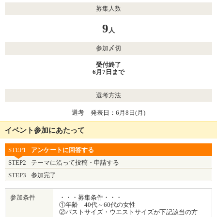
募集人数
9
人
参加〆切
受付終了
6月7日まで
選考方法
選考 発表日：6月8日(月)
イベント参加にあたって
STEP1
アンケートに回答する
STEP2
テーマに沿って投稿・申請する
STEP3
参加完了
参加条件
・・・募集条件・・・
①年齢 40代～60代の女性
②バストサイズ・ウエストサイズが下記該当の方