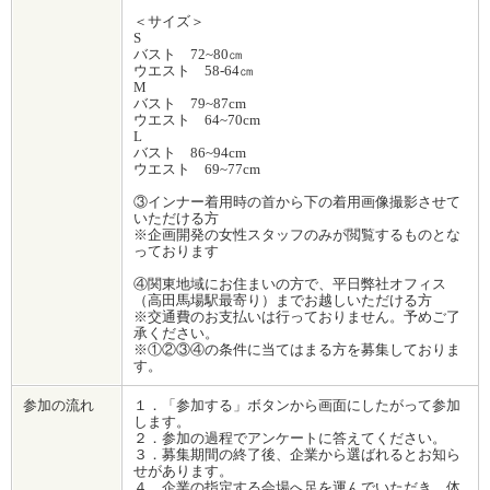
＜サイズ＞
S
バスト 72~80㎝
ウエスト 58-64㎝
M
バスト 79~87cm
ウエスト 64~70cm
L
バスト 86~94cm
ウエスト 69~77cm
③インナー着用時の首から下の着用画像撮影させて
いただける方
※企画開発の女性スタッフのみが閲覧するものとな
っております
④関東地域にお住まいの方で、平日弊社オフィス
（高田馬場駅最寄り）までお越しいただける方
※交通費のお支払いは行っておりません。予めご了
承ください。
※①②③④の条件に当てはまる方を募集しておりま
す。
参加の流れ
１．「参加する」ボタンから画面にしたがって参加
します。
２．参加の過程でアンケートに答えてください。
３．募集期間の終了後、企業から選ばれるとお知ら
せがあります。
４．企業の指定する会場へ足を運んでいただき、体