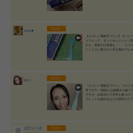
aima★
【ルブレン電動舌ブラシ】 ずっとつ
イテムって、モンドセレクション受
から、家族の口臭😅も・・・ とて
くシリコン製だから舌を痛めづら 
ンパク質汚れを毎分1万～2.5万回の
式だから、面倒な電池替えもナシ 
なによりも、シリコン製ってところ
らい使えるって最高ですね(⋈◍＞
まいちよくわからず・・・ どこま
くれるから、つかいやすいです♥️ #PR
ゆり
ラシ #monipla #iino_fan #ルブレン #
『ルブレン電動舌ブラシ』 マスク
苔です💦 一般的には歯磨きの歯
ですが、以前何かで舌苔を傷つけて
ブレットを舐めるなどの簡単なケア
シリコンでできていてさらに5段階
くて汚れを浮かせて取れると聞いて
✨ 今回使ってみてわかったのは、ま
1回目の充電はかなり時間がかかる
とができました。 使いたいときに
時間できれいに磨けて、お口の中も
ぱぴぷぺぽ
していこうと思っています✨ このスッ