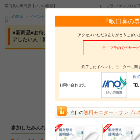
喉口臭の専門店【いいの製薬】
モニプラ ファンブログ T
いいの製薬
イベント
■新商品■お待たせ！2回目のイベント！シリコン製
『喉口臭の
覧
■新商品■お待たせ！2回目のイベント！シリコン製【ル
アクセスいただきありがとうござい
アしたい人！顔出しモニターお願いします♪
モニプラ内でのサービ
モニタープレゼント
ルブレン電
終了したイベント、モニターに関
参加時の
投稿方法とテーマ
貴方の顔写
株
（顔写真の
お問い合わせ先
モニターした感想の
投稿方法
無料モニター・サンプル
注目の
参加したみんなの投稿