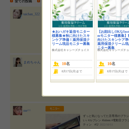
全ての投稿
モニター投稿
参加投稿
taichan_322
* * * ルブレン電動舌ブラシ ·
てた笑 この舌磨きはシリコンで優
ゴシしなくても大丈夫✨️ オェって
★おハガキ返信モニター
【お顔出しOKなInsta
し 手軽に使えるから便利✌️ ぜひ継続的
様募集★秋に向けたスキ
mモニター様募集】
ルブレン #lubren #電動舌ブラシ #monip
ンケア準備！薬用保湿ク
向けたスキンケア準
リーム現品モニター募集
薬用保湿クリーム現
ニター募集
株式会社キャシーズチョイス
株式会社キャシーズチョ
まめちゃん
10
名
10
名
⭐️ ルブレン電動舌ブラシ⭐️ 歯
8月17日(月)まで
8月17日(月)まで
れ無かったりするよね🫢？？ 気にな
とは舌の表面にある凹凸に口内の細
がれてできた垢なんだって😱😱
みたい😳💥 舌苔は口臭の原因に
須‼️ 〜特徴〜 植毛ブラシではな
✔️特殊ウェーブ形状で汚れをかき出す
の振動で浮かせる ✔️丸洗いできる
✔️約1年間も使えるから経済的 メリ
て嬉しいよね😆🎶 年齢、男女問わ
me^^
ぴんです🙈💦 ♱⋰ ⋱✮⋰ ⋱♱⋰ ⋱
いの製薬 #ルブレン #lubren #電動舌ブ
ずっと気になってた舌専用のブラシ
防 #綺麗な舌 #👅
2022/10/21
い♪ #ルブレン #lubren #電動舌ブラシ
ティン #🦷
2022/10/11