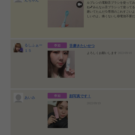
んちゃん
製薬 #ルブレン #lubren #電動舌ブラシ #
ルブレンの電動舌ブラシを使ってみ
#monipla #iino_fan #舌 #舌出し
202
ね💕みんなゎ舌ブラシって使って
磨いてたんだ💦専用のこれすごい
しいのよ。痛くないし😄電池不要
充電式なので寝てる間にさしとけば
😄！この心地のいい振動が気持ち
て、ベロ飛び出し注意🤣😛やって
た！なった！歯ブラシでゴシゴシし
✨ #ルブレン #lubren #電動舌ブラシ 
ー
2022/09/24
るしふぁー
舌磨きたいせつ
１５
よろしくお願いします
2022/09/19
顔写真です！
あいみ
2022/09/19