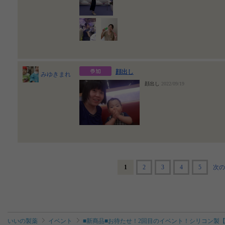
顔出し
みゆきまれ
顔出し
2022/09/19
1
2
3
4
5
次の
いいの製薬
イベント
■新商品■お待たせ！2回目のイベント！シリコン製