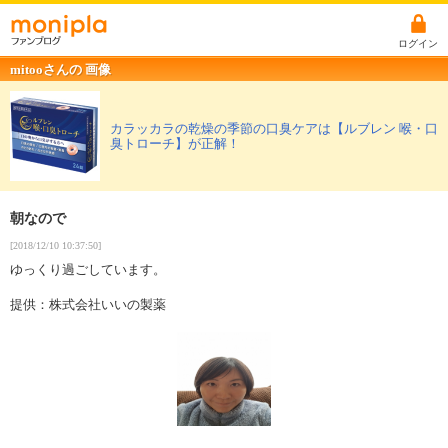
ログイン
mitooさんの 画像
カラッカラの乾燥の季節の口臭ケアは【ルブレン 喉・口
臭トローチ】が正解！
朝なので
[2018/12/10 10:37:50]
ゆっくり過ごしています。
提供：株式会社いいの製薬