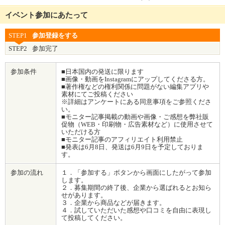
イベント参加にあたって
STEP1
参加登録をする
STEP2
参加完了
参加条件
■日本国内の発送に限ります
■画像・動画をInstagramにアップしてくださる方。
■著作権などの権利関係に問題がない編集アプリや
素材にてご投稿ください
※詳細はアンケートにある同意事項をご参照くださ
い。
■モニター記事掲載の動画や画像・ご感想を弊社販
促物（WEB・印刷物・広告素材など）に使用させて
いただける方
■モニター記事のアフィリエイト利用禁止
■発表は6月8日、発送は6月9日を予定しておりま
す。
参加の流れ
１．「参加する」ボタンから画面にしたがって参加
します。
２．募集期間の終了後、企業から選ばれるとお知ら
せがあります。
３．企業から商品などが届きます。
４．試していただいた感想や口コミを自由に表現し
て投稿してください。