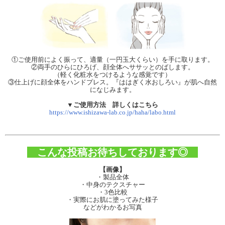
①ご使用前によく振って、適量（一円玉大くらい）を手に取ります。
②両手のひらにひろげ、顔全体へササッとのばします。
（軽く化粧水をつけるような感覚です）
③仕上げに顔全体をハンドプレス。『ははぎく水おしろい』が肌へ自然
になじみます。
▼ご使用方法 詳しくはこちら
https://www.ishizawa-lab.co.jp/haha/labo.html
こんな投稿お待ちしております◎
【画像】
・製品全体
・中身のテクスチャー
・3色比較
・実際にお肌に塗ってみた様子
などがわかるお写真