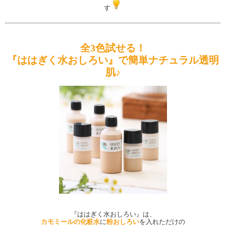
す
全3色試せる！
『ははぎく水おしろい』で簡単ナチュラル透明
肌♪
『ははぎく水おしろい』は、
カモミールの化粧水
に
粉おしろい
を入れただけの