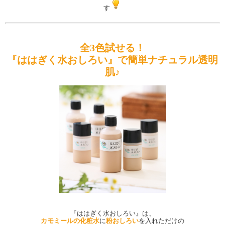
す
全3色試せる！
『ははぎく水おしろい』で簡単ナチュラル透明
肌♪
『ははぎく水おしろい』は、
カモミールの化粧水
に
粉おしろい
を入れただけの