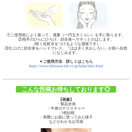
①ご使用前によく振って、適量（一円玉大くらい）を手に取ります。
②両手のひらにひろげ、顔全体へササッとのばします。
（軽く化粧水をつけるような感覚です）
③仕上げに顔全体をハンドプレス。『ははぎく水おしろい』が肌へ自然
になじみます。
▼ご使用方法 詳しくはこちら
https://www.ishizawa-lab.co.jp/haha/labo.html
こんな投稿お待ちしております◎
【画像】
・製品全体
・中身のテクスチャー
・3色比較
・実際にお肌に塗ってみた様子
などがわかるお写真