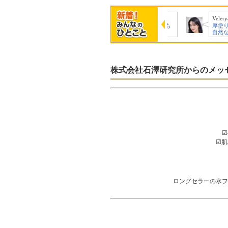
micky
Ruka
Velerya
エイジング肌の悩み
水のおしろいとても
厚塗り感が
にとても良さそ…
気になりました…
自然なメイ
株式会社石澤研究所からのメッ
☑
☑︎
​​​​​ロングセラ