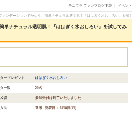
モニプラ ファンブログ TOP
イベント
ファンデーションでかなう、簡単ナチュラル透明肌！『ははぎく水おしろい』を試
簡単ナチュラル透明肌！『ははぎく水おしろい』を試してみ
。
タープレゼント
ははぎく水おしろい
ター数
20名
〆切
参加受付は終了いたしました
方法
選考 発表日： 6月8日(月)