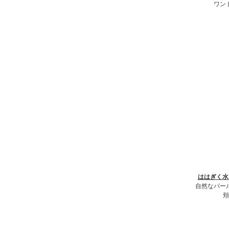
ワン
ははぎく水
自然なパー
頬