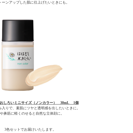
トーンアップした肌に仕上げたいときにも。
おしろいミニサイズ（ノンカラー） 30mL 1個
ル入りで、素肌にツヤと透明感を出したいときに。
や鼻筋に軽くのせると自然な立体顔に。
3色セットでお届けいたします。