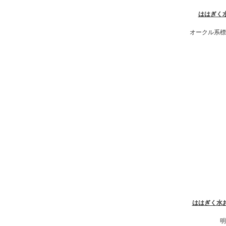
ははぎく水
オークル系標
ははぎく水お
明