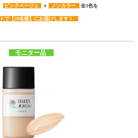
＋
ピンクベージュ
＋
ノンカラー
全3色を
トで【20名様】にお届けします！
モニター品