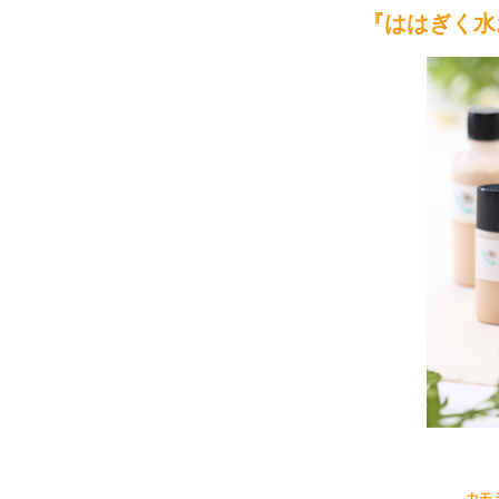
『ははぎく水
カモ