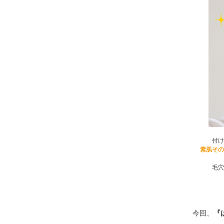
付け
素肌その
毛穴
今回、
『