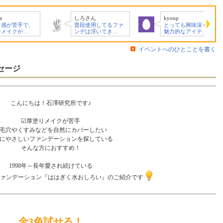
しろさん
kyonp
苦手で、
普段使用してるファ
とっても興味深く、
クが…
ンデは浮いてき…
魅力的なアイテ…
イベントへのひとことを書く
セージ
こんにちは！石澤研究所です♪
☑︎厚塗りメイクが苦手
毛穴やくすみなどを自然にカバーしたい
肌にやさしいファンデーションを探している
そんな方におすすめ！
1998年～長年愛され続けている
ーの水ファンデーション『ははぎく水おしろい』のご紹介です
全3色試せる！