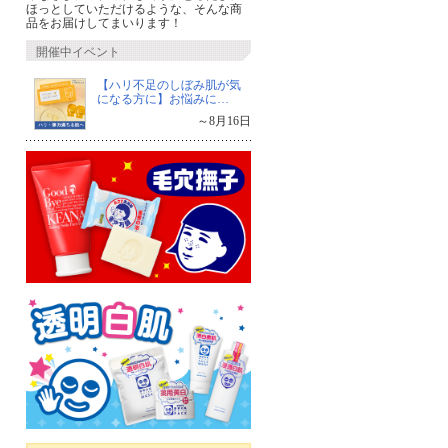
ほっとしていただけるような、そんな商
品をお届けしてまいります！
はるか
りこ
kahari
一度使ってみたいっ
凄く興味がある商品
よろしくお
開催中イベント
て思っていまし…
でした。是非、…
す
【ハリ不足のしぼみ肌が気
になる方に】お悩みに…
～8月16日