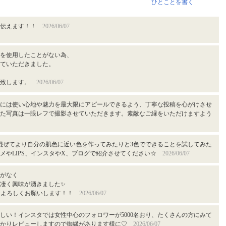
ひとことを書く
を伝えます！！
2026/06/07
を使用したことがない為、
ていただきました。
い致します。
2026/06/07
には使い心地や魅力を最大限にアピールできるよう、丁寧な投稿を心がけさせ
た写真は一眼レフで撮影させていただきます。素敵なご縁をいただけますよう
混ぜてより自分の肌色に近い色を作ってみたりと3色でできることを試してみた
ᴗ⁠ ⁠❛⁠.⁠)@コスメやLIPS、インスタやX、ブログで紹介させてください☆
2026/06/07
がなく
凄く興味が湧きました✨
す✨よろしくお願いします！！
2026/06/07
しい！インスタでは女性中心のフォロワーが5000名おり、たくさんの方にみて
っかりレビューしますので御縁があります様に♡
2026/06/07