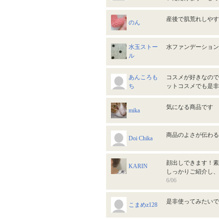
産後で肌荒れしや
のん
水玉ストー
水ファンデーショ
ル
あんころも
コスメが好きなので
ち
ットコスメでも是
気になる商品です
mika
商品のよさが伝わ
Doi Chika
顔出しできます！素
KARIN
しっかりご紹介し、
6/06
是非使ってみたい
こまめz128