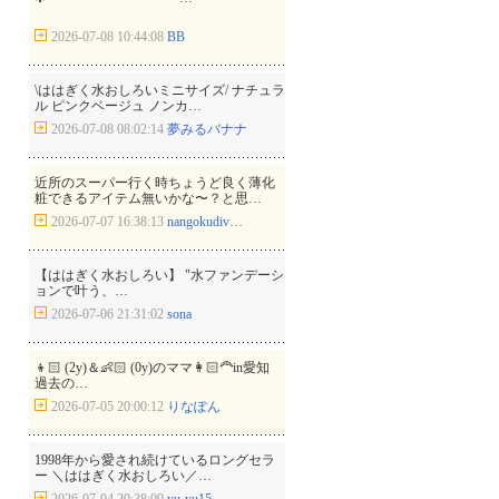
2026-07-08 10:44:08
BB
\ははぎく水おしろいミニサイズ/ ナチュラ
ル ピンクベージュ ノンカ…
2026-07-08 08:02:14
夢みるバナナ
近所のスーパー行く時ちょうど良く薄化
粧できるアイテム無いかな〜？と思…
2026-07-07 16:38:13
nangokudiv…
【ははぎく水おしろい】 "水ファンデーシ
ョンで叶う、…
2026-07-06 21:31:02
sona
👦🏻 (2y)＆👶🏻 (0y)のママ👩🏻‍🦰in愛知
過去の…
2026-07-05 20:00:12
りなぽん
1998年から愛され続けているロングセラ
ー ＼ははぎく水おしろい／…