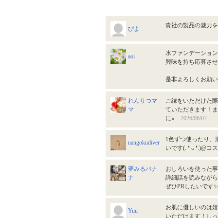
貴社の製品の魅力
ぴよ
水ファンデーション
aoi
興味を持ち応募させ
是非よろしくお願
れんりつマ
ご縁をいただけた際
マ
ていただきます！ま
に⭐︎
2026/06/07
1色ずつ使ったり、
nangokudiver
いです(⁠.⁠ ⁠❛⁠ ⁠
夢みるバナ
おしろいを使った事
ナ
詳細話を読みながら
ぜひPRしたいで
お肌に優しいのは嬉
Yuu
いただけます！し