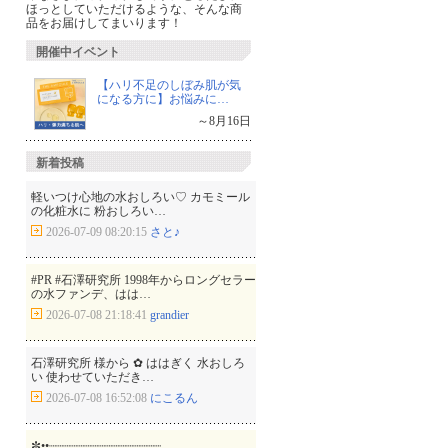
ほっとしていただけるような、そんな商
品をお届けしてまいります！
開催中イベント
【ハリ不足のしぼみ肌が気
になる方に】お悩みに…
～8月16日
新着投稿
軽いつけ心地の水おしろい♡ カモミール
の化粧水に 粉おしろい…
2026-07-09 08:20:15
さと♪
#PR #石澤研究所 1998年からロングセラー
の水ファンデ、はは…
2026-07-08 21:18:41
grandier
石澤研究所 様から ‪✿ ははぎく 水おしろ
い 使わせていただき…
2026-07-08 16:52:08
にこるん
✼••┈┈┈┈┈┈┈┈┈┈┈┈┈┈┈┈…