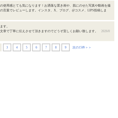
の使用感とても気になります！お洒落な置き画や、肌にのせた写真や動画を撮
の言葉でレビューします。インスタ、X、ブログ、@コスメ、LIPS投稿しま
ます。
や文章で丁寧に伝えさせて頂きますのでどうぞ宜しくお願い致します。
2026/0
3
4
5
6
7
8
9
次の15件＞＞