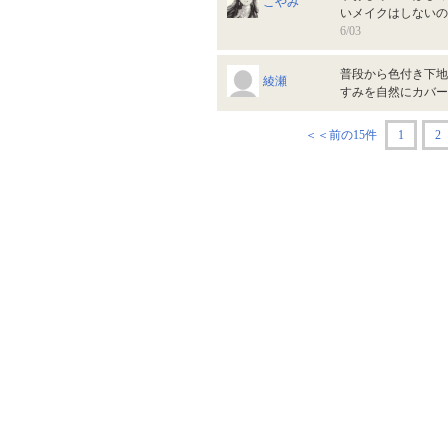
こやみ
いメイクはしない
6/03
普段から色付き下地
綾瀬
すみを自然にカバ
＜＜前の15件
1
2