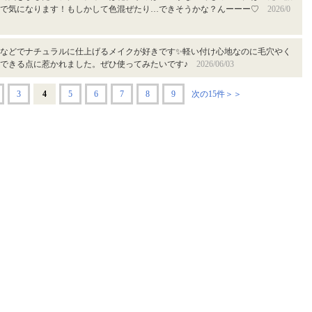
ので気になります！もしかして色混ぜたり…できそうかな？んーーー♡
2026/0
などでナチュラルに仕上げるメイクが好きです✨軽い付け心地なのに毛穴やく
ーできる点に惹かれました。ぜひ使ってみたいです♪
2026/06/03
3
4
5
6
7
8
9
次の15件＞＞