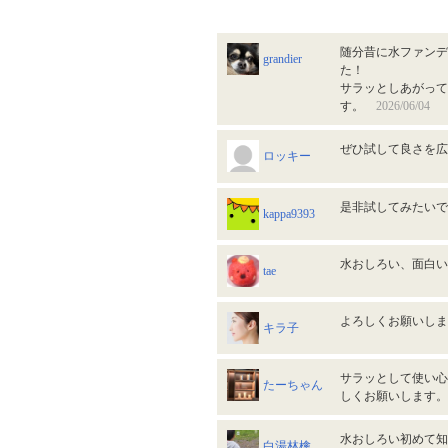
随分昔に水ファンデ
grandier
た！
サラッとしあがって
す。
2026/06/04
ぜひ試して良さを
ロッキー
是非試してみたい
kappa9393
水おしろい、面白
tae
よろしくお願いしま
キラ子
サラッとして使い心
たーちゃん
しくお願いします
水おしろい初めて
白湯林檎