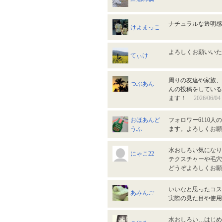
ナチュラルな透明
けよまっこ
よろしくお願いい
てぃけ
周りの友達や家族、
つぶあん
んの投稿をしている
ます！
2026/06/04
おほあんど
フォロワー6110人
うふ
ます。よろしくお
水おしろい気になり
にゃこ22
テクスチャーや毛穴
どうぞよろしくお
いいなと思ったコス
あみんご
実際の見た目や使用感
水おしろい…はじめ