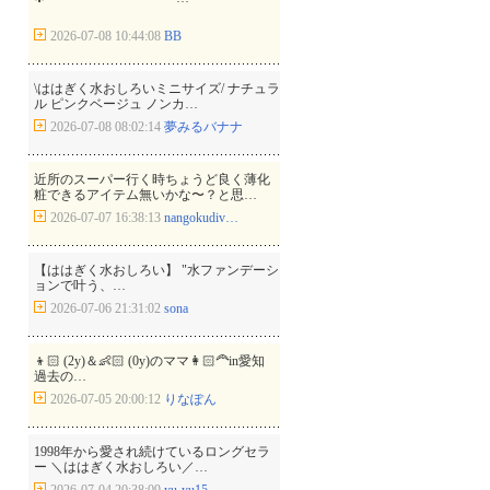
2026-07-08 10:44:08
BB
\ははぎく水おしろいミニサイズ/ ナチュラ
ル ピンクベージュ ノンカ…
2026-07-08 08:02:14
夢みるバナナ
近所のスーパー行く時ちょうど良く薄化
粧できるアイテム無いかな〜？と思…
2026-07-07 16:38:13
nangokudiv…
【ははぎく水おしろい】 "水ファンデーシ
ョンで叶う、…
2026-07-06 21:31:02
sona
👦🏻 (2y)＆👶🏻 (0y)のママ👩🏻‍🦰in愛知
過去の…
2026-07-05 20:00:12
りなぽん
1998年から愛され続けているロングセラ
ー ＼ははぎく水おしろい／…