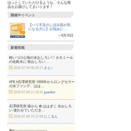
ほっとしていただけるような、そんな商
品をお届けしてまいります！
開催中イベント
【ハリ不足のしぼみ肌が気
になる方に】お悩みに…
～8月16日
新着投稿
軽いつけ心地の水おしろい♡ カモミール
の化粧水に 粉おしろい…
2026-07-09 08:20:15
さと♪
#PR #石澤研究所 1998年からロングセラー
の水ファンデ、はは…
2026-07-08 21:18:41
grandier
石澤研究所 様から ‪✿ ははぎく 水おしろ
い 使わせていただき…
2026-07-08 16:52:08
にこるん
✼••┈┈┈┈┈┈┈┈┈┈┈┈┈┈┈┈…