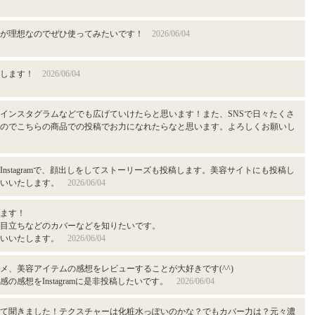
感が理想なのでぜひ使ってみたいです！
2026/06/04
たします！
2026/06/04
インスタグラムなどでも広げていけたらと思います！また、SNSで日々たくさ
のでこちらの商品での投稿でお力になれたらなと思います。よろしくお願いし
のInstagramで、顔出しをしてストーリーズも投稿します。美容サイトにも投稿し
願いいたします。
2026/06/04
ます！
目立ちなどのカバーなどを知りたいです。
願いいたします。
2026/06/04
メ、美容アイテムの感想をレビューすることが大好きです(^^)
の感想をInstagramに是非投稿したいです。
2026/06/04
て聞きました！テクスチャーは化粧水っぽいのかな？でもカバー力は？元々濃