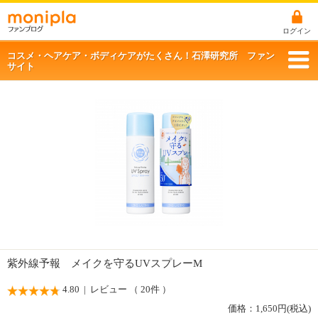
ログイン
コスメ・ヘアケア・ボディケアがたくさん！石澤研究所 ファン
サイト
紫外線予報 メイクを守るUVスプレーM
4.80
| レビュー （ 20件 ）
価格：
1,650
円(税込)