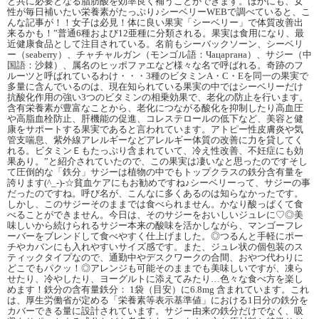
と共に必要となる脂肪酸を効率良く補うことができます。ほかにも、女
性が毎日補いたい栄養素がたっぷり♪シーベリーWEBで調べていると、こ
んな記事が！！女子は必見！体に良い果実「シーベリー」で体質改善出
来るかも！”普通6種および12亜種に分類される。果実は食用になり、最
近健康食品として注目されている。名前もシーバックソーン、シーベリ
ー（seaberry）、チャチャルガン（モンゴル語：Чацаргана）、サジー（中
国語：沙棘）、属名のヒッポファエなど様々な名で呼ばれる。奇跡のフ
ルーツと呼ばれているわけ・・・3種のビタミンA・C・Eを同一の果実で
多量に含んでいるのは、現在知られている果実の中ではシーベリーだけ
抗酸化作用の強い3つのビタミンの相乗効果で、老化の防止を行います。
含有栄養素が豊富なことから、老化につながる酸化を抑制したり高血圧
や高脂血栓防止、肝機能の促進、コレステロールの低下など、美容と健
康をサポートする果実であると言われています。アトピー性皮膚炎や気
管支喘息、紫外線アレルギーなどアレルギー体質の改善に力を貸してく
れる。ビタミンＥもたっぷり含まれていて、冷え性改善、不妊症にも効
果あり。”と紹介されていたので、この果実は凄いなと思ったのですそし
て圧倒的な「鉄分」サジーは植物の中でもトップクラスの鉄分含有量を
誇ります(^_-)-☆貧血ケアにもお勧めですね♪シーベリーって、サジーの事
だったのですね。呼び名が、こんなに多くあるのは知らなかったです。
しかし、このサジーそのままでは食べられません。かなり酸っぱくて食
べることができません。今日は、そのサジーをおいしいジュレに♡◎美
味しいから続けられるサジー本来の酸味を活かしながら、マンゴーフレ
ーバーをブレンドして食べやすく仕上げました。◎つるんと手軽にポー
チやカバンにも入れやすいサイズ感です。また、ジュレ状の個包装のス
ティックタイプなので、通勤中やデスクワークの合間、おやつ代わりに
どこでもパクッ！◎アレンジも可能そのままでも美味しいですが、凍ら
せたり、冷やしたり、ヨーグルトに添えてみたり…色々な食べ方を楽し
めます！鉄分の含有量鉄分： 1袋（目安）に6.8mg 含まれています。これ
は、厚生労働省が定める「栄養素等表示基準値」における1日分の鉄分を
カバーできる量に設計されています。サジー由来の鉄分だけでなく、吸