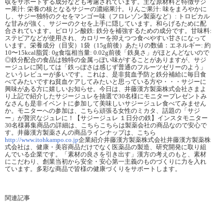
収をサポートする成分なども考慮されています。主な原材料と特徴サジ
ー果汁: 栄養の核となるサジーの濃縮果汁。りんご果汁: 味をまろやかに
し、サジー独特のクセをマンゴー味（フロレゾン製薬など）: トロピカル
な甘みが強く、サジーのクセを上手に隠しています。和らげるために配
合されています。ピロリン酸鉄: 鉄分を補強するための成分です。甘味料:
ステビアなどが使用され、カロリーを抑えつつ食べやすい甘さになって
います。栄養成分（目安）1袋（15g前後）あたりの数値：エネルギー: 約
10〜15kcal脂質: 0g食塩相当量: 0.02g前後「鉄臭さ」がほとんどないので
◎鉄分配合の食品は独特の金属っぽい味がすることがありますが、サジ
ージュレに関しては「鉄っぽさは感じず普通のフルーツゼリーのよう」
というレビューが多いです。これは、是非貧血予防と鉄分補給に毎日食
べてみたいですね貧血ケアしてみたいと思っている方や・・・サジーに
興味がある方に嬉しいお知らせ。今日は、井藤漢方製薬株式会社さまよ
り上記で紹介したサジージュレを抽選で30名様にモニタープレゼントみ
なさんも是非イベントに参加して美味しいサジージュレ食べてみません
か。モニターへの参加は、こちら頑張る女性のミカタ、話題の「サジ
ー」が贅沢なジュレに！【サジージュレ １日分の鉄】インスタモニター
30名様募集商品の詳細は、こちらこちらは製薬会社の商品なので安心で
す。井藤漢方製薬さんの商品ラインナップは、こちら
http://www.itohkampo.co.jp
企業紹介井藤漢方製薬株式会社井藤漢方製薬株
式会社は、健康・美容商品だけでなく医薬品の製造、研究開発に取り組
んでいる企業です。「素材の良さを引き出す」漢方の考えのもと、素材
にこだわり、創業当初から安全・安心第一主義のものづくりに力を入れ
ています。多彩な商品で皆様の健康づくりをサポートします。
関連記事