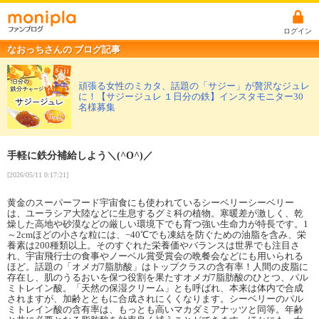
ログイン
なおっちさんの ブログ記事
頑張る女性のミカタ、話題の「サジー」が贅沢なジュレ
に！【サジージュレ １日分の鉄】インスタモニター30
名様募集
手軽に鉄分補給しよう＼(^O^)／
[2026/05/11 0:17:21]
黄金のスーパーフード宇宙食にも使われているシーベリーシーベリー
は、ユーラシア大陸などに生息するグミ科の植物。寒暖差が激しく、乾
燥した高地や砂漠などの厳しい環境下でも育つ強い生命力が特長です。1
～2cmほどの小さな粒には、−40℃でも凍結を防ぐための油脂を含み、栄
養素は200種類以上。そのすぐれた栄養価やバランスは世界でも注目さ
れ、宇宙飛行士の食事やノーベル賞受賞会の晩餐会などにも用いられる
ほど。話題の「オメガ7脂肪酸」はトップクラスの含有率！人間の皮脂に
存在し、肌のうるおいを保つ役割を果たすオメガ7脂肪酸のひとつ、パル
ミトレイン酸。「天然の保湿クリーム」とも呼ばれ、本来は体内で合成
されますが、加齢とともに合成されにくくなります。シーベリーのパル
ミトレイン酸の含有率は、もっとも高いマカダミアナッツと同等。年齢