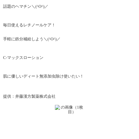
話題のヘマチン＼(^O^)／
毎日使えるレチノールケア！
手軽に鉄分補給しよう＼(^O^)／
C-マックスローション
肌に優しいディート無添加虫除け使いたい！
提供：井藤漢方製薬株式会社