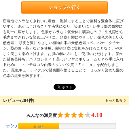
ショップへ行く
密着泡でムラなくきれいに着色！ 泡状にすることで染料を髪全体に広げ
やすく、泡がはじけることで液状になり、染まりにくい生え際の白髪に
も均一に広がります。 色素がムラなく髪全体に馴染むので、生え際から
毛先まできれいな染め上がりに。 頭皮と髪にやさしい、発色の美しい天
然色素！ 頭皮と髪にやさしい植物由来の天然色素（ベニバナ、クチナ
シ、藍の葉・茎）などを使用。髪や頭皮に負担をかけることなく、やさ
しく美しく染め上げます。お肌の弱い方にもご使用いただけます。 染め
た髪色長持ち、ハリコシＵＰ！ 美しいツヤとボリュームＵＰを手に入れ
るために、トウモロコシ由来のタンパク質「Ｚｅｉｎ」を配合しまし
た。 疑似キューティクルで髪表面を整えることで、せっかく染めた髪の
色素の流失を防ぎます。
レビュー(204件)
もっと見る
4.10
みんなの満足度
☆5つ
41.6%