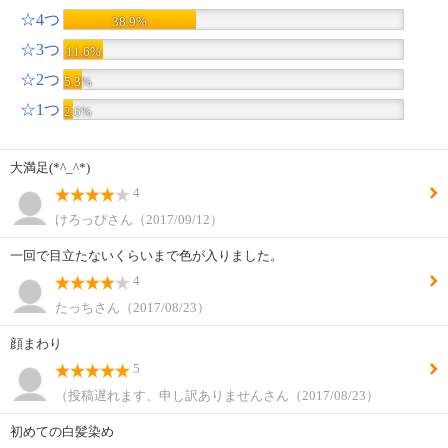
☆4つ
38.9%
☆3つ
11.6%
☆2つ
5.3%
☆1つ
2.6%
大満足(*^_^*)
4
けろっぴさん（2017/09/12）
一回で目立たないくらいまで色が入りました。
4
たっちさん（2017/08/23）
顔まわり
5
（投稿遅れます、申し訳ありませんさん（2017/08/23）
初めての白髪染め