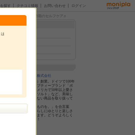
を探す
クチコミ情報
お問い合わせ
ログイン
ブティーで、乾燥する時期のセルフケア♬
メニュー
トは
トップ
イベント
ファン紹介
。
企業紹介
日本緑茶センター株式会社
1969年（昭和44年）創業。ドイツで100年
以上続く老舗ハーブティーブランド「ポ
ンパドール」やアメリカで50年以上愛さ
れる「クレイジーソルト」など、美味し
さと品質に妥協しない商品を取り扱って
おります。
「心と身体にいいものを。」を合言葉
に、みなさまの暮らしにゆとりと楽しさ
をご提供して参ります。どうぞよろしく
お願いいたします！