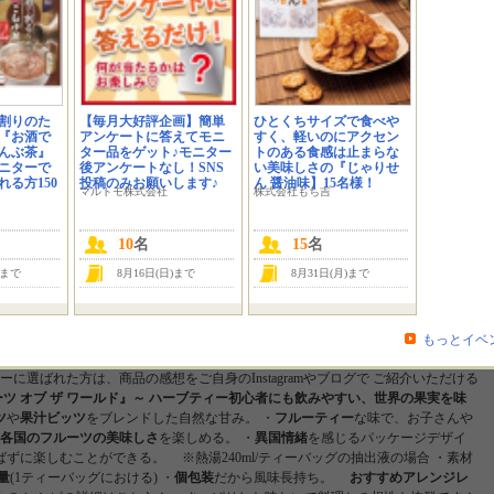
ありころ
haruaya2…
たいと
毎日の水分補給が楽
宜しくお願い致しま
ぜ…
しみになるよう…
す
イベントへのひとことを書く
割りのた
【毎月大好評企画】簡単
ひとくちサイズで食べや
のメッセージ
『お酒で
アンケートに答えてモニ
すく、軽いのにアクセン
んぶ茶』
ター品をゲット♪モニター
トのある食感は止まらな
ニターで
後アンケートなし！SNS
い美味しさの『じゃりせ
あっという間に涼しい風が心地よい季節になりましたね。
乾燥にはまだ早い、
る方150
投稿のみお願いします♪
ん 醤油味】15名様！
マルトモ株式会社
株式会社もち吉
対策が肝心！
季節の変わり目は、身体を温めリラックスさせて、
自分時間をゆ
しさがたっぷり詰まったハーブティーで、
一人でゆったり、または家族みんな
んか？
今回はドイツの老舗ハーブティーブランド「
ポンパドール
」シリーズで
10
名
15
名
ハーブティー初心者にも飲みやすい、 世界の果実のおいしさを詰め込んだハーブ
)まで
8月16日(日)まで
8月31日(月)まで
ュアップル
の モニター
30
名様
を募集いたします。
「地中海ピーチ」
は、 地中
わせる甘くフルーティーな香りの濃縮ピーチ果汁ビッツをブレンド。 ターコイ
＆ハーブティー。 瑞々しい味だけでなく、香りや見た目も楽しめるのが特徴です
の自然の恵みを浴びたアップルを思わせる甘く爽やかな味わいに、
アップルを5
もっとイベ
をブレンドした
フルーツ
＆ハーブティー。 ノンカフェインのため、 眠る前のリ
に選ばれた方は、商品の感想をご自身のInstagramやブログで ご紹介いただける
ツ オブ ザ ワールド』～
ハーブティー初心者にも飲みやすい、世界の果実を味
ツ
や
果汁ビッツ
をブレンドした自然な甘み。 ・
フルーティー
な味で、お子さんや
各国のフルーツの美味しさ
を楽しめる。 ・
異国情緒
を感じるパッケージデザイ
ずに楽しむことができる。 ※熱湯240ml/ティーバッグの抽出液の場合 ・素材
量
(1ティーバッグにおける) ・
個包装
だから風味長持ち。
おすすめアレンジレ