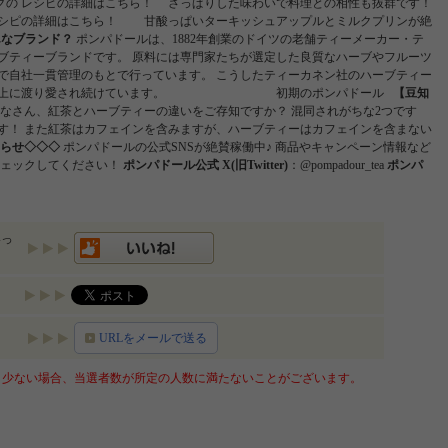
クの レシピの詳細はこちら！ さっぱりした味わいで料理との相性も抜群です！
レシピの詳細はこちら！ 甘酸っぱいターキッシュアップルとミルクプリンが絶
んなブランド？
ポンパドールは、1882年創業のドイツの⽼舗ティーメーカー・テ
ーブティーブランドです。 原料には専門家たちが選定した良質なハーブやフルーツ
で自社一貫管理のもとで行っています。 こうしたティーカネン社のハーブティー
50年以上に渡り愛され続けています。 初期のポンパドール
【豆知
なさん、紅茶とハーブティーの違いをご存知ですか？ 混同されがちな2つです
す！ また紅茶はカフェインを含みますが、ハーブティーはカフェインを含まない
らせ◇◇◇
ポンパドールの公式SNSが絶賛稼働中♪ 商品やキャンペーン情報など
チェックしてください！
ポンパドール公式 X(旧Twitter)
：@pompadour_tea
ポンパ
いっ
URLをメールで送る
少ない場合、当選者数が所定の人数に満たないことがございます。