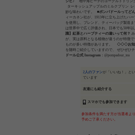
シピ♪
地中海ピーチのヨーグルトドリン
ターキッシュアップルのミルクプリン 
妙な味わいです。
■ポンパドールってど
ィーカネン社が、1913年に⽴ち上げたハ
を使用し、ブレンド、ティーバッグ製造ま
は世界中で広く評価され、日本でも
識】紅茶とハーブティーの違いって何？
み
が、実は原料となる植物が違うのが特徴で
ものが多い特徴があります。
◇◇◇お知
を随時ご紹介していますので、 ぜひぜひ
ドール公式 Instagram
：@pompadour_tea
2人のファン
が「いいね！」と
ています
友達にも紹介する
スマホでも参加できます
参加条件を満たす方が当選者より
予めご了承ください。