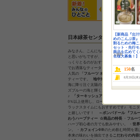
レイ
Ruka
顔出しＯＫです！ あ
ぜひ飲んでみ
たったら精…
思いました。
【新商品『出汁
日本緑茶センター株式会社から
めのこんぶ茶』
割るための梅こ
セット・先行モ
みなさん、こんにちは！
猛暑も過ぎ去り、
商品を広めてくれ
玉露園
名様大募集！】
と思いがちですが、
インナーケアは早めの
っくりとるのがおすすめです。
果実のおい
でお洒落なティータイムを過ごしてみませ
150
名
人気の 『
フルーツ オブ ザ ワールド
』。 
8月20日(木
ティーです。
地中海ピーチ＆ターキッシ
海に降り注ぐ太陽の光を浴びたピーチを思
ズブルーの海と輝く太陽を感じるフルーツ
♪
「
ターキッシュアップル
」
は、 トルコ
0％以上使用し、ローズヒップやイチジク
ラックスタイムにもおすすめです♪ モニター
と嬉しいです！
～ポンパドール 『フルー
わうハーブティー
​​​​​​
☆商品の特長
・
フルー
ハーブ初心者の方でも飲みやすい。 ・
世界
ン。 ・
カフェイン0
※
のため飲む時間を選ば
本来の味わいを抽出できる
こだわりの内容