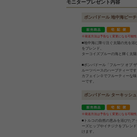
モニタープレゼント内容
ポンパドール 地中海ピーチ 
※発送方法は予告なく変更になる可能性
■地中海に降り注ぐ太陽の光を浴
をブレンド。
ターコイズブルーの海と輝く太陽
■ポンパドール「フルーツ オブ
ルーツベースのハーブティーです
カフェイン０でフルーティーな味
ーです。
ポンパドール ターキッシュア
※発送方法は予告なく変更になる可能性
■トルコの自然の恵みを浴びたア
ーズヒップやイチジクをブレンド
けます。