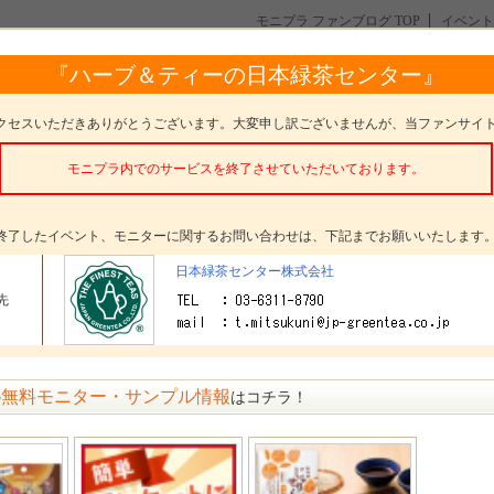
モニプラ ファンブログ TOP
イベント
２種類 飲み比べ！】お洒落な地中海ピーチ＆ターキッシュアップルのフルーツハー
『ハーブ＆ティーの日本緑茶センター』
な地中海ピーチ＆ターキッシュアップルのフルーツハーブティ
ア♬
クセスいただきありがとうございます。大変申し訳ございませんが、当ファンサイ
モニプラ内でのサービスを終了させていただいております。
。
終了したイベント、モニターに関するお問い合わせは、下記までお願いいたします
日本緑茶センター株式会社
タープレゼント
ポンパドール 地中海ピーチ 10TB
先
ポンパドール ターキッシュアップル 10TB
ター数
30名
〆切
参加受付は終了いたしました
無料モニター・サンプル情報
の
はコチラ！
方法
選考 発表日： 10月17日(木)