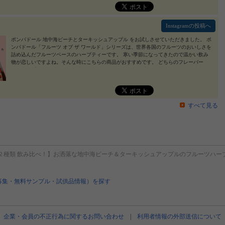
Instagramの投稿へ
ポンパドール 地中海ピーチとターキッシュアップル をお試しさせていただきました。 ポ
ンパドール「フルーツ オブ ザ ワールド」シリーズは、世界各国のフルーツのおいしさを
詰め込んだフルーツベースのハーブティーです。 寒い季節になってきたので温かい飲み
物が恋しいですよね。そんな時にこちらの商品がおすすめです。 どちらのフレーバー
も、カップを口に持ってきた時にふんわりフルーティーな香りが漂ってきます。 地中海
ピーチは「少し砂糖入れたっけ？」と思うようなやさしい甘みがあります。 ターキッシ
ュアップルはピーチよりちょっと大人なかんじはしますが、甘みと紅茶っぽさのバランス
がいいなと思いました。 ノンカフェインとのことで、夜でも美味しくリラックスできる
のが嬉しいです。 #PR #日本緑茶センター株式会社 #ポンパドールハーブティー #フルー
すべて見る
ツオブザワールド #monipla #jpgreentea_fan
2024/11/16
２種類 飲み比べ！】お洒落な地中海ピーチ＆ターキッシュアップルのフルーツハー
募集・無料サンプル・試供品情報）を探す
企業・会員の不正行為に関するお問い合わせ
|
利用者情報の外部送信について