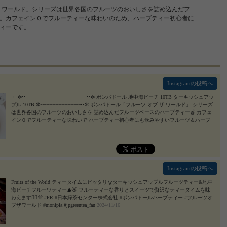
 ザ ワールド」シリーズは世界各国のフルーツのおいしさを詰め込んだフ
。カフェイン０でフルーティーな味わいのため、ハーブティー初心者に
ィーです。
Instagramの投稿へ
・ ✼••┈┈┈┈┈┈┈┈┈┈┈┈••✼ ポンパドール 地中海ピーチ 10TB ターキッシュアッ
プル 10TB ✼••┈┈┈┈┈┈┈┈┈┈┈┈••✼ ポンパドール「フルーツ オブ ザ ワールド」 シリーズ
は世界各国のフルーツのおいしさを 詰め込んだフルーツベースのハーブティー🍎 カフェ
イン０でフルーティーな味わいで ハーブティー初心者にも飲みやすいフルーツ＆ハーブ
ティーなんです‼️ フルーツや果汁ビッツをブレンドした自然な甘みが飲みやすく、フルー
ティーな味わいなのでお子さんやハーブ初心者の方でも飲みやすい😊 カフェイン0※のた
め飲む時間を選ばずに楽しむことができるのもポイント高め✨ ※熱湯240ml/ティーバッ
グの抽出液の場合 個包装だから風味長持ちだし 一人分もつくりやすいです！ 娘は気に入
って、水筒にバーブティー入れて 学校に持っていくほど❣️ りんごもピーチも 爽やかなフ
ルーティーさがたのしめる ハーブティー☺️ おすすめです！ ✼••┈┈┈┈┈┈┈┈┈┈┈
Instagramの投稿へ
┈••✼ #PR #日本緑茶センター株式会社 #ポンパドールハーブティー #フルーツオブザワー
ルド #monipla #jpgreentea_fan
2024/11/16
Fruits of the World ティータイムにピッタリなターキッシュアップルフルーツティー&地中
海ピーチフルーツティー🫖🍑 フルーティーな香りとスイーツで贅沢なティータイムを味
わえます🙂‍↕️💜 #PR #日本緑茶センター株式会社 #ポンパドールハーブティー #フルーツオ
ブザワールド #monipla #jpgreentea_fan
2024/11/16