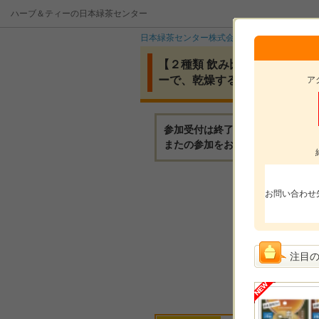
ハーブ＆ティーの日本緑茶センター
日本緑茶センター株式会社
イベント
【
【２種類 飲み比べ！】お洒落
ーで、乾燥する時期のセルフケ
ア
参加受付は終了いたしました。
またの参加をお待ちしております
モニ
お問い合わせ
モニ
参加
注目
選考