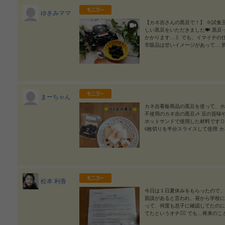
ゆきみママ
【カネ吉さんの黒豆で！】 ※試食王
しい黒豆をいただきました🍽️ 黒
かかります…💧 でも、イマイチの
市販品は甘いイメージがあって… 
は、甘すぎず、 優しい味で、飽きず
ちろん美味しいですが、次男のおや
をご紹介します🙋 【炊飯器で簡単黒
でも🆗)90g ●甘酒大さじ1 ●メ
ロップの代わりに🥚ひとつでも🆗で
g ▲すべて混ぜて、上に炊飯器に入
まーちゃん
カネ吉さんには他にもこだわりの商
❤️と思っています。 ❤️作り手さ
カネ吉看板商品の黒豆を使って、ホ
います😃 美味しかったです😆🎵
不使用のカネ吉の黒豆🎶 豆の旨
に安心、安全なおやつを #カネ吉 #カネ吉
ホットサンドで使用した材料です🍞
ネ吉の黒豆 #カネ吉の黒豆アレンジレシピ #黒豆
6枚切りを半分スライスして使用 カネ
け〜 市販のホイップクリーム きな
ーガリンが染みてて、美味しかった
ススメです💕 #PR #株式会社ヤマザキ #
吉の煮豆 #カネ吉の黒豆 #カネ吉の黒豆アレンジ
n
2023/08/29
松本 利香
今日は１日夏休みをもらったので、
面談があると言われ、昼から学校に
って、何度も息子に確認してたのに
てたというオチ😮‍💨 でも…将
校生活のこと等々、息子の本音が聞