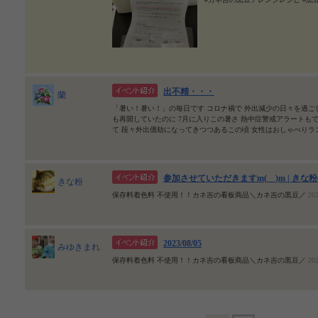
出不精・・・
蘭
「暑い！暑い！」の毎日です コロナ禍で 外出減少の日々を過ご
も再開していたのに 7月に入りこの暑さ 熱中症警戒アラートも
て 段々外出億劫になってきつつあるこの頃 女性はおしゃべりラ
参加させていただきますm(__)m | きな
きな粉
保存料着色料 不使用！！カネ吉の看板商品＼カネ吉の黒豆／
202
2023/08/05
みゆきまれ
保存料着色料 不使用！！カネ吉の看板商品＼カネ吉の黒豆／
202