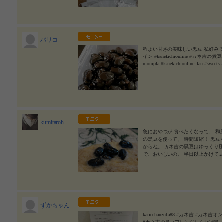
話が弾みすぎて、気づいたら１時間
お買い物🛒 ピザ🍕やヤクルト等
当選したので、不格好だけどパウンド
日あっという間だったけど、何だかス
レシピ #パウンドケーキ #かね吉 #
バリコ
anekichionline #カネ吉の煮豆 
#kanekichionline_fan
2023/08/28
程よい甘さの美味しい黒豆 私好みです
イン #kanekichionline #カ
monipla #kanekichionline_fan #sweets 
kumitaroh
急におやつが 食べたくなって、 和
の黒豆を使って、 時間短縮！ 黒
からね。 カネ吉の黒豆はゆっくり
で、おいしいの。 半日以上かけて
におまかせ～。 カネ吉の黒豆 １袋
粉 ８０ｇ キビ砂糖 卵 ４個 バ
しているし、 豆腐ときなこと黒豆
ト。 見た目も映えました！ #PR #株
ionline #カネ吉の煮豆 #カネ吉の黒豆
ichionline_fan
2023/08/26
ずかちゃん
kariechanzuka88 #カネ吉 #カネ吉
#カネ吉の黒豆アレンジレシピ #黒豆 #monipl