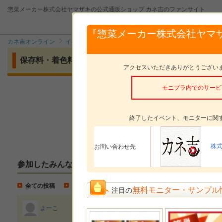
惣菜メーカー株式会社ヤマザキの公式通販ショップ カネ吉のファンサイト
『惣菜メーカー株式会社ヤマ
カネ吉オンライン
イベント
保存料・着色料 不使用！！カネ吉の看板商品
保存料・着色料 不使用！！カネ吉の看板商品＼カネ吉の
アクセスいただきありがとうござい
モニプラ内でのサービ
モニタープレゼント
カネ吉の黒
モニターした感想の
投稿方法
終了したイベント、モニターに関
株
お問い合わせ先
参加したみんなの投稿
全ての投稿
モニター投稿
イベント紹介
無料モニター・サンプル
注目の
よーこ
『もう一品』シリーズで お馴染み