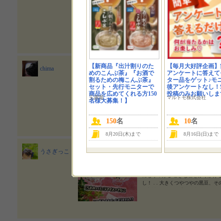
をアレンジ うちは豆系は皆好きで 
しまう勢いなので、 専用で分けて出
いうレベルではないけど、 休みの
相性も良いしホイップクリームに乗
て中に巻く方式🥪 さらに甘酒に
も⭕️ それにきな粉をプラスして 
けてみます🍰 カネ吉オンラインYa
インYahoo!店のお得な情報などが
品対象の『友だち追加初回限定クー
【新商品『出汁割りのた
【毎月大好評企画】
chima
家には、足りなくてヒステリックに
めのこんぶ茶』『お酒で
アンケートに答えて
世話になりそうだわ #PR #株式会社ヤマザ
* 今日のランチはカネ吉の黒豆入
割るための梅こんぶ茶』
ター品をゲット♪モ
#カネ吉の煮豆 #カネ吉の黒豆 #カネ吉の黒豆
黒豆をプラスして美味しさ倍増です⸜( ´
セット・先行モニターで
後アンケートなし！S
ne_fan #カネ吉 #カネ吉オンライン #
水…200cc カネ吉の黒豆…お好み
商品を広めてくれる方150
投稿のみお願いしま
玉露園
マルトモ株式会社
の黒豆アレンジレシピ #黒豆 #monipla #ka
名様大募集！】
き混ぜる。 ② カップの6～7分
の中に埋め込む。 ③ 蒸し器に並べ強火で1
豆、上品な甘さでお豆の味が引き立
150
名
10
名
トにアレンジしても美味しいです。 わが家
g.goo.ne.jp/007chima/e/8ee5d294
8月20日(木)まで
8月16日(日)まで
吉 #カネ吉オンライン #kanekich
ンジレシピ #黒豆 #monipla #kane
うさぎっこ
3 #レシピ #recipe #簡単レシピ
フーディーテーブル #私のおいしい
黒豆アイス作ったよ♪ アイスと黒豆
界 #写真好きな人と繋がりたい #丁
黒豆は『カネ吉の黒豆』です🎶 .
ラム #デリスタグラマー #homecooki
にもりつける ③きな粉をふりかける
し！ . . 大きくつやつやの黒豆
の相性が抜群♪ . 『カネ吉の黒豆
料・着色料 不使用なのも嬉しいです🌼 
ライン #kanekichionline 
豆 #monipla #kanekichionline_fan
202