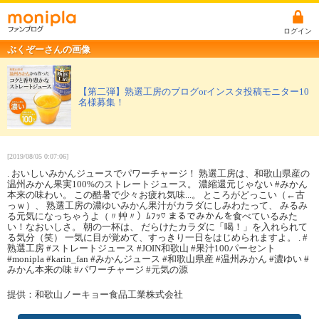
ログイン
ぷくぞーさんの画像
【第二弾】熟選工房のブログorインスタ投稿モニター10
名様募集！
[2019/08/05 0:07:06]
. おいしいみかんジュースでパワーチャージ！ 熟選工房は、和歌山県産の
温州みかん果実100%のストレートジュース。 濃縮還元じゃない #みかん
本来の味わい。 この酷暑で少々お疲れ気味...。 ところがどっこい（←古
っｗ）、 熟選工房の濃ゆいみかん果汁がカラダにしみわたって、 みるみ
る元気になっちゃうよ（〃艸〃）ﾑﾌｯ♡ まるでみかんを食べているみた
い！なおいしさ。 朝の一杯は、 だらけたカラダに「喝！」を入れられて
る気分（笑） 一気に目が覚めて、すっきり一日をはじめられますよ。 . #
熟選工房 #ストレートジュース #JOIN和歌山 #果汁100パーセント
#monipla #karin_fan #みかんジュース #和歌山県産 #温州みかん #濃ゆい #
みかん本来の味 #パワーチャージ #元気の源
提供：和歌山ノーキョー食品工業株式会社