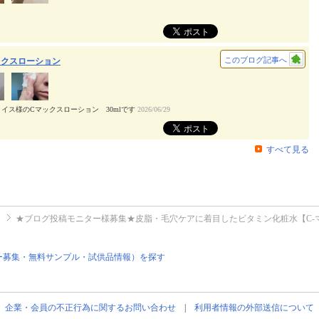
このブログ記事へ
ックスローション
イス様のCマックスローション 30mlです
2026/06/29
すべて見る
ト
★ブログ投稿モニター様募集★皮脂・毛穴ケアに着目したビタミン化粧水【C-マ
ー募集・無料サンプル・試供品情報）を探す
企業・会員の不正行為に関するお問い合わせ
|
利用者情報の外部送信について