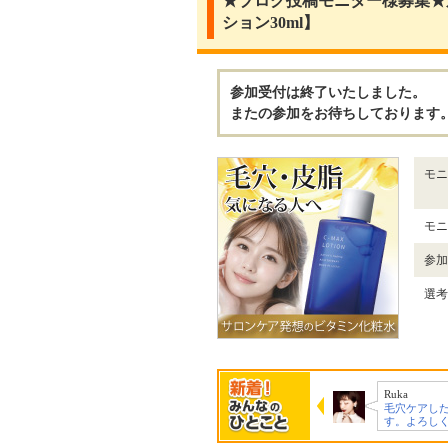
★ブログ投稿モニター様募集★
ション30ml】
参加受付は終了いたしました。
またの参加をお待ちしております
モニ
モニ
参加
選考
Velerya
Ruka
なおっち
メイクをしても、毛
毛穴ケアしたいで
小鼻のザラ
穴の開きが目立…
す。よろしくお願…
になる、化