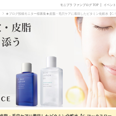
モニプラ ファンブログ TOP
イベント
ト
★ブログ投稿モニター様募集★皮脂・毛穴ケアに着目したビタミン化粧水【C-マ