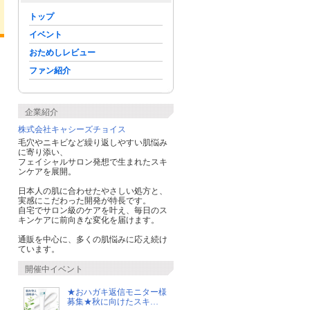
トップ
イベント
おためしレビュー
ファン紹介
企業紹介
株式会社キャシーズチョイス
毛穴やニキビなど繰り返しやすい肌悩み
に寄り添い、
フェイシャルサロン発想で生まれたスキ
ンケアを展開。
日本人の肌に合わせたやさしい処方と、
実感にこだわった開発が特長です。
自宅でサロン級のケアを叶え、毎日のス
キンケアに前向きな変化を届けます。
通販を中心に、多くの肌悩みに応え続け
ています。
開催中イベント
minho
らんころ☆美容大…
リリン３
明るく綺麗な写真を
コスメや美容大好き
よろしくお
心がけます！ …
★おハガキ返信モニター様
です。毛穴の黒…
します。
募集★秋に向けたスキ…