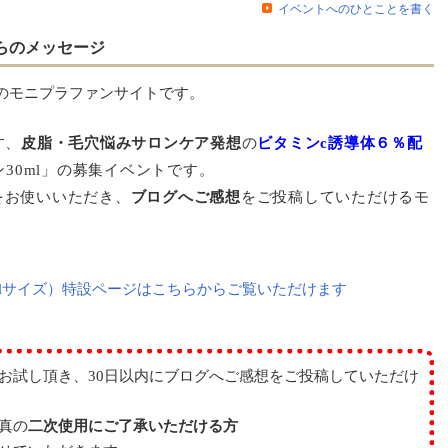
イベントへのひとことを書く
らのメッセージ
のモニプラファンサイトです。
す、
皮脂・毛穴悩みサロンケア発想
の
ビタミンc誘導体６％配
ン30ml」の募集イベントです。
、をお使いいただき、
ブログへご感想
をご投稿していただけるモ
。
0mlサイズ）特設ページはこちらからご覧いただけます
をお試し頂き、30日以内にブログへご感想をご投稿していただけ
真の
二次使用にご了承いただける方