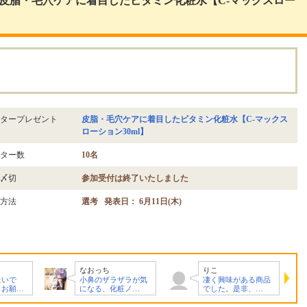
皮脂・毛穴ケアに着目したビタミン化粧水【C-マックスロー
。
タープレゼント
皮脂・毛穴ケアに着目したビタミン化粧水【C-マックス
ローション30ml】
ター数
10名
〆切
参加受付は終了いたしました
方法
選考 発表日： 6月11日(木)
りこ
hica
ザラが気
凄く興味がある商品
商品の特徴や使用感
粧ノ…
でした。是非、…
を丁寧に投稿し…