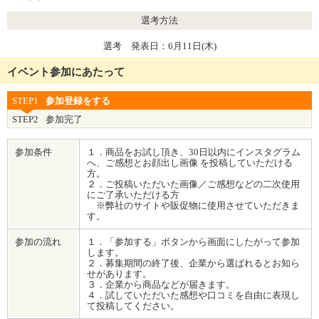
選考方法
選考 発表日：6月11日(木)
イベント参加にあたって
STEP1
参加登録をする
STEP2
参加完了
参加条件
１．商品をお試し頂き、30日以内にインスタグラム
へ、ご感想とお顔出し画像 を投稿していただける
方。
２．ご投稿いただいた画像／ご感想などの二次使用
にご了承いただける方
※弊社のサイトや販促物に使用させていただきま
す。
参加の流れ
１．「参加する」ボタンから画面にしたがって参加
します。
２．募集期間の終了後、企業から選ばれるとお知ら
せがあります。
３．企業から商品などが届きます。
４．試していただいた感想や口コミを自由に表現し
て投稿してください。