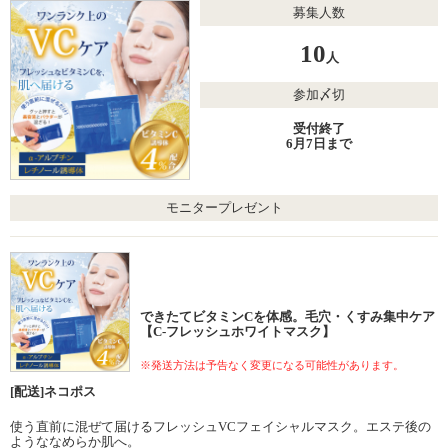
募集人数
10
人
参加〆切
受付終了
6月7日まで
モニタープレゼント
できたてビタミンCを体感。毛穴・くすみ集中ケア
【C-フレッシュホワイトマスク】
※発送方法は予告なく変更になる可能性があります。
[配送]ネコポス
使う直前に混ぜて届けるフレッシュVCフェイシャルマスク。エステ後の
ようななめらか肌へ。