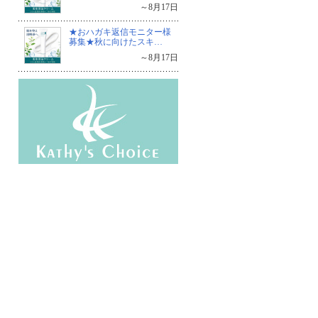
～8月17日
★おハガキ返信モニター様
募集★秋に向けたスキ…
～8月17日