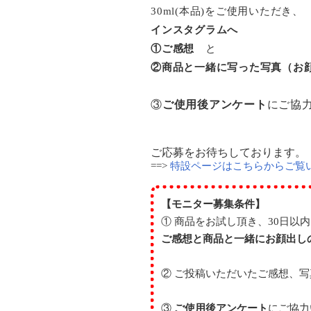
30ml(本品)をご使用いただき、
インスタグラムへ
①ご感想
と
②商品と一緒に写った写真（お
③
ご使用後アンケート
にご協
ご応募をお待ちしております。
==>
特設ページはこちらからご覧
【モニター募集条件】
① 商品をお試し頂き、30日以
ご感想と商品と一緒にお顔出し
② ご投稿いただいたご感想、写
③
ご使用後アンケート
にご協