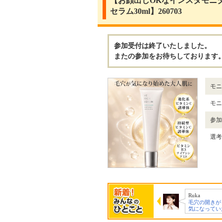
【お顔出しOKなインスタモニ
セラム30ml】260703
参加受付は終了いたしました。
またの参加をお待ちしております
モニ
モニ
参加
選考
hica
Ruka
りこ
商品の特徴や使用感
毛穴の開きがとても
凄く興味が
を丁寧に投稿し…
気になっていた…
でした。是