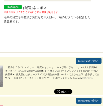
[配送]ネコポス
※発送方法は予告なく変更になる可能性があります。
毛穴の目立ちや乾燥が気になる大人肌へ。3種のビタミンを配合した
美容液です。
Instagramの投稿へ
. . 乾燥してるのにオイリー… 毛穴がちょっと… キメが乱れがち… ⁡ という大人肌悩みに
寄り添ってくれる🤝 2種のVC誘導体 ＆ ビタミンB3（ナイアシンアミド）配合の 心強い
美容液🔥 ⁡ 個人的にはチューブタイプが 衛生的＆使いやすくてよかった‎🤍 ⁡ ⁡ 是非試してみ
てね！ ⁡ #PR #キャシーズチョイス #毛穴ケア #VCリッチセラム #monipla
2026/08/07
Instagramの投稿へ