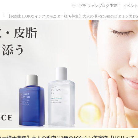
モニプラ ファンブログ TOP
イベント
ト
【お顔出しOKなインスタモニター様★募集】大人の毛穴に3種のビタミン美容液【VC