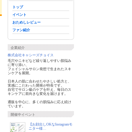
トップ
イベント
おためしレビュー
ファン紹介
企業紹介
株式会社キャシーズチョイス
毛穴やニキビなど繰り返しやすい肌悩み
に寄り添い、
フェイシャルサロン発想で生まれたスキ
ンケアを展開。
日本人の肌に合わせたやさしい処方と、
実感にこだわった開発が特長です。
自宅でサロン級のケアを叶え、毎日のス
キンケアに前向きな変化を届けます。
通販を中心に、多くの肌悩みに応え続け
ています。
開催中イベント
cosmekko
ちゃろ
aima★
30代に入りお肌の衰
毛穴の目立ちや乾燥
毛穴ケアに＼(
えを感じて肌…
【お顔出しOKなInstagramモ
が気になるお年…
使ってみ…
ニター様…