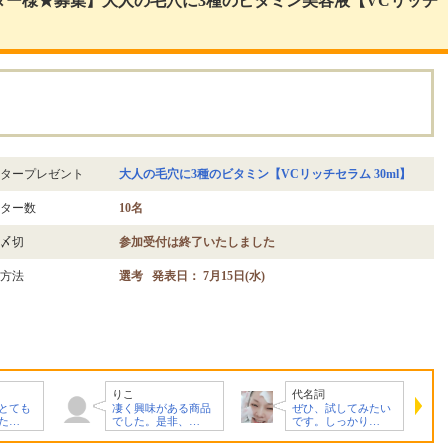
ター様★募集】大人の毛穴に3種のビタミン美容液【VCリッチ
。
タープレゼント
大人の毛穴に3種のビタミン【VCリッチセラム 30ml】
ター数
10名
〆切
参加受付は終了いたしました
方法
選考 発表日： 7月15日(水)
代名詞
kyonp
ある商品
ぜひ、試してみたい
とっても興味深く、
非、…
です。しっかり…
魅力的なアイテ…