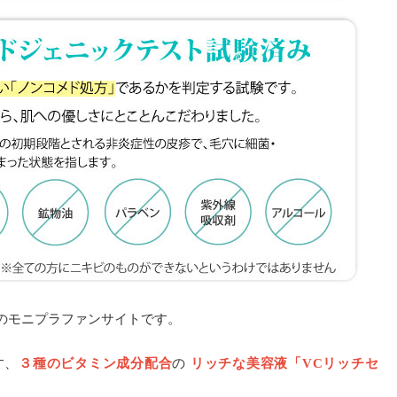
のモニプラファンサイトです。
す、
３種のビタミン成分配合
の
リッチな美容液「VCリッチセ
。