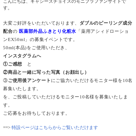
こんにちは、キャシーズチョイスのモニプラファンサイトで
す。
大変ご好評をいただいております、
ダブルのピーリング成分
配合
の
医薬部外品ふきとり化粧水
「薬用アシィドローショ
ンEX50ml」の募集イベントです。
50ml(本品)をご使用いただき、
インスタグラムへ
①ご感想
と
②商品と一緒に写った写真（お顔出し）
③
ご使用後アンケート
にご協力いただけるモニター様を10名
募集いたします。
を、ご投稿していただけるモニター10名様を募集いたしま
す。
ご応募をお待ちしております。
==>
特設ページはこちらからご覧いただけます