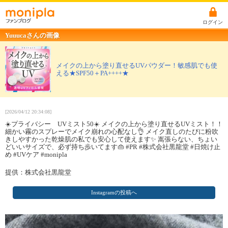
ログイン
Yuuucaさんの画像
メイクの上から塗り直せるUVパウダー！敏感肌でも使
える★SPF50＋PA++++★
[2026/04/12 20:34:08]
☀️プライバシー UVミスト50☀️ メイクの上から塗り直せるUVミスト！！
細かい霧のスプレーでメイク崩れの心配なし👌 メイク直しのたびに粉吹
きしやすかった乾燥肌の私でも安心して使えます✨ 嵩張らない、ちょい
どいいサイズで、必ず持ち歩いてます👜 #PR #株式会社黒龍堂 #日焼け止
め #UVケア #monipla
提供：株式会社黒龍堂
Instagramの投稿へ