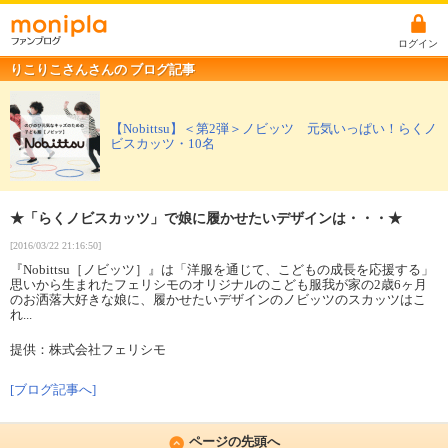
ログイン
りこりこさんさんの ブログ記事
【Nobittsu】＜第2弾＞ノビッツ 元気いっぱい！らくノ
ビスカッツ・10名
★「らくノビスカッツ」で娘に履かせたいデザインは・・・★
[2016/03/22 21:16:50]
『Nobittsu［ノビッツ］』は「洋服を通じて、こどもの成長を応援する」
思いから生まれたフェリシモのオリジナルのこども服我が家の2歳6ヶ月
のお洒落大好きな娘に、履かせたいデザインのノビッツのスカッツはこ
れ...
提供：株式会社フェリシモ
[ブログ記事へ]
ページの先頭へ