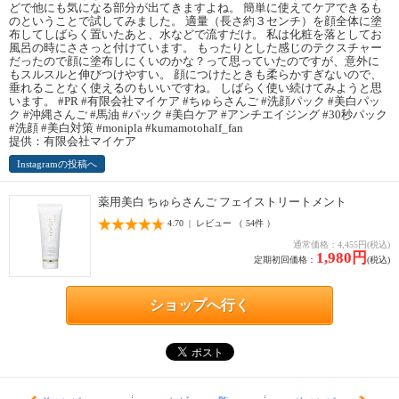
どで他にも気になる部分が出てきますよね。 簡単に使えてケアできるも
のということで試してみました。 適量（長さ約３センチ）を顔全体に塗
布してしばらく置いたあと、水などで流すだけ。 私は化粧を落としてお
風呂の時にささっと付けています。 もったりとした感じのテクスチャー
だったので顔に塗布しにくいのかな？って思っていたのですが、意外に
もスルスルと伸びつけやすい。 顔につけたときも柔らかすぎないので、
垂れることなく使えるのもいいですね。 しばらく使い続けてみようと思
います。 #PR #有限会社マイケア #ちゅらさんご #洗顔パック #美白パッ
ク #沖縄さんご #馬油 #パック #美白ケア #アンチエイジング #30秒パック
#洗顔 #美白対策 #monipla #kumamotohalf_fan
提供：有限会社マイケア
Instagramの投稿へ
薬用美白 ちゅらさんご フェイストリートメント
4.70 | レビュー （ 54件 ）
通常価格：4,455円(税込)
1,980円
定期初回価格：
(税込)
ショップへ行く