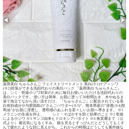
◀
▶
薬用美白 ちゅらさんご フェイストリートメント 美白(※1)ケア＋シワ
(※2)対策ができる洗顔代わりの美白パック 『薬用美白 ちゅらさんご』
は、シミ・乾燥小ジワ対策のために毎日お使いいただける洗顔代わりの
美白パックです。 使い方は簡単、お肌に塗って30秒間おき、水やぬるま
湯で泡立てながら洗い流すだけ。 『ちゅらさんご』に配合されている美
白有効成分や与那国島の“さんごパウダー(※3)”、熊本県産の“浸透(※4)型
馬油”がお肌に浸透し、透明感のあふれる若々しいお肌へ導きます。 ※1
メラニンの生成を抑え、 シミ・そばかすを防ぐ効果のこと ※2 乾燥
による小ジワ ※3 サンゴ由来ヒドロキシアパタイト ※4 角質層まで （公
式より） 最近気になるくすみ。 鏡を見るとすっぴんだとどうしてもくす
んで疲れたような顔に見えがち。 これからの時期はどうしても紫外線な