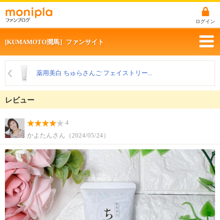
ログイン
[KUMAMOTO潤馬］ファンサイト
薬用美白 ちゅらさんご フェイストリー...
レビュー
4
かよたんさん（2024/05/24）