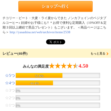
ショップへ行く
チコリー・ビート・大麦・ライ麦からできた ノンカフェインのベジタブ
ルコーヒー♪ 妊婦やお子様にも!! ＊お得で便利な定期購入（10%OFF＆定
期３回以上継続で景品プレゼント）もございます。 ＜商品ページはこち
ら＞
http://yasashisa.net/web/archives/items/2538
レビュー(46件)
もっと見る
4.50
みんなの満足度
☆5つ
55.6%
☆4つ
44.4%
☆3つ
0%
☆2つ
0%
☆1つ
0%