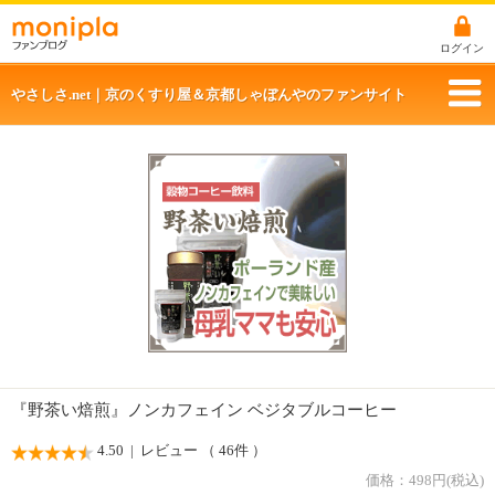
ログイン
やさしさ.net｜京のくすり屋＆京都しゃぼんやのファンサイト
『野茶い焙煎』ノンカフェイン ベジタブルコーヒー
4.50
| レビュー （ 46件 ）
価格：
498
円(税込)