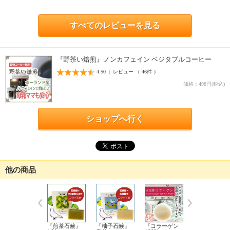
すべてのレビューを見る
『野茶い焙煎』ノンカフェイン ベジタブルコーヒー
4.50 | レビュー （ 46件 ）
価格：498円(税込)
ショップへ行く
他の商品
『煎茶石鹸』
『柚子石鹸』
『コラーゲン
『ひのき石