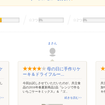
☆3つ
☆2つ
6%
0%
0%
まさん
ケ
母の日に手作りケ
ーキ＆ドライフルー...
し
今回お試しさせていただいたのが、共立食
共
品の2016年春夏新商品2品『レンジで作る
加
いちごケーキミックス』＆『ゴ...
キ作
>>
続きを読む>>