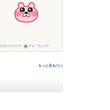
稿日時:
2016/05/08
:
(*´ω｀*)シング...
もっと見る(7)