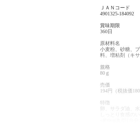
ＪＡＮコード
4901325-184092
賞味期限
360日
原材料名
小麦粉、砂糖、ブ
料、増粘剤（キサ
規格
80ｇ
売価
194円（税抜価18
特徴
卵、サラダ油、水
しっとり食感のい
<約9cm丸型1台分