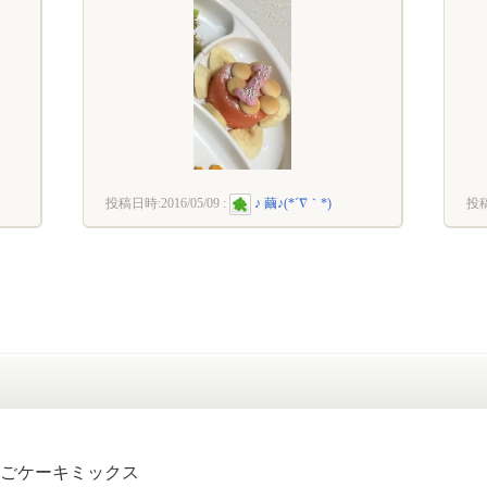
投稿日時:
2016/05/09
:
♪ 繭♪(*´∇｀*)
投
ごケーキミックス