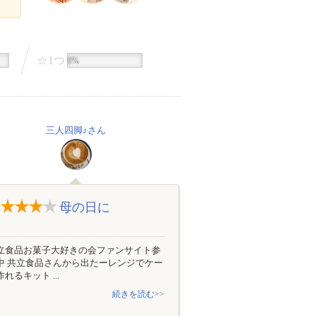
☆1つ
0%
三人四脚♪さん
母の日に
立食品お菓子大好きの会ファンサイト参
中 共立食品さんから出たーレンジでケー
れるキット ...
続きを読む>>