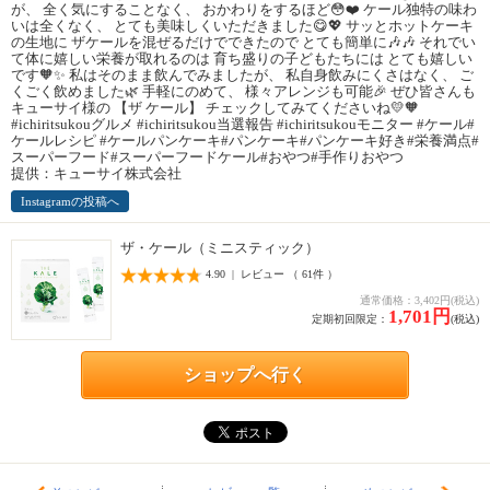
が、 全く気にすることなく、 おかわりをするほど😳❤️ ケール独特の味わ
いは全くなく、 とても美味しくいただきました😋💖 サッとホットケーキ
の生地に ザケールを混ぜるだけでできたので とても簡単に🎶🎶 それでい
て体に嬉しい栄養が取れるのは 育ち盛りの子どもたちには とても嬉しい
です🧡✨ 私はそのまま飲んでみましたが、 私自身飲みにくさはなく、 ご
くごく飲めました🌿 手軽にのめて、 様々アレンジも可能🎉 ぜひ皆さんも
キューサイ様の 【ザ ケール】 チェックしてみてくださいね💛🧡
#ichiritsukouグルメ #ichiritsukou当選報告 #ichiritsukouモニター #ケール#
ケールレシピ #ケールパンケーキ#パンケーキ#パンケーキ好き#栄養満点#
スーパーフード#スーパーフードケール#おやつ#手作りおやつ
提供：キューサイ株式会社
Instagramの投稿へ
ザ・ケール（ミニスティック）
4.90 | レビュー （ 61件 ）
通常価格：3,402円(税込)
1,701円
定期初回限定：
(税込)
ショップへ行く