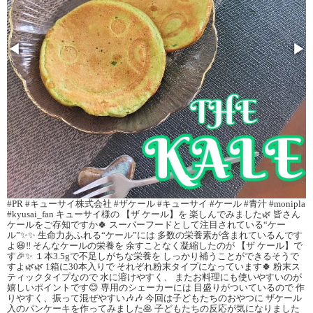
◀
▶
#PR #キューサイ株式会社 #ザケール #キューサイ #ケール #青汁 #monipla
#kyusai_fan キューサイ様の 【ザ ケール】を 楽しんでみました🌿 皆さん
ケールをご存知ですか🍀 スーパーフードとして注目されている“ケー
ル”✨✨ 生命力あふれる“ケール”には 多数の栄養素が含まれているんです
よ😆‼️ そんなケールの栄養を 余すことなく凝縮したのが 【ザ ケール】で
す🎉✨ １本3.5gで不足しがちな栄養を しっかり補うことができるそうで
すよ🌿🌿 1箱に30本入りで それぞれ粉末タイプになっています🍀 粉末ス
ティックタイプなので 水に溶けやすく、 またお料理にも使いやすいのが
嬉しいポイントです😊 専用のシェーカーには 目盛りがついているので 作
りやすく、振って混ぜやすい🎶🎶 今回は子どもたちのおやつに ザケール
入のパンケーキを作ってみました🥞 子どもたちの反応が気になりました