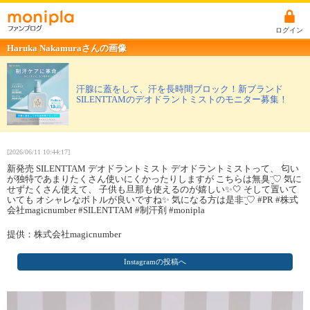
ログイン
Haruka Nakamuraさんの画像
汗腺に蓋をして、汗を長時間ブロック！新ブランド
SILENTTAMのデオドラントミストのモニター募集！
[2026/06/11 10:44:17]
新発売 SILENTTAM デオドラントミスト デオドラントミストって、 匂い
が独特であまりたくさん使いにくかったりしますが こちらは無臭¨̮♡︎ 気に
せずたくさん使えて、 子供も旦那も使えるのが嬉しい✨🤍 そして置いて
いても オシャレなボトルが良いですね✨ 気になる方は是非¨̮♡︎ #PR #株式
会社magicnumber #SILENTTAM #制汗剤 #monipla
提供：株式会社magicnumber
Instagramの投稿へ