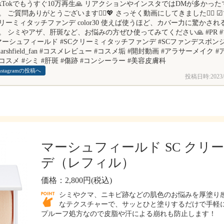
ikTokでもうすぐ10万再生🙏 リアクションやインスタではDMが多かっ
。 ご質問ありがとうございます🙇‍♀️💖 さっそく動画にしてきました🙆‍♀️
リーミィタッチファンデ color30 使えば使うほど、カバー力に驚かさ
。 シミやアザ、肝斑など、お悩みの方ぜひ使ってみてください🙏 #PR 
マーシュフィールド #SCクリーミィタッチファンデ #SCファンデスポンジ #m
marshfield_fan #コスメレビュー #コスメ垢 #開封動画 #アラサーメイク 
コスメ #シミ #肝斑 #傷跡 #コンシーラー #美容皮膚科
nstagramの投稿へ
投稿日時:
2023/
マーシュフィールド SC クリ
デ（レフィル）
価格：2,800円(税込)
シミやクマ、ニキビ跡などの肌色のお悩みを厚塗り感
なテクスチャーで、サッとひと塗りするだけで手軽に
プルーフ処方なので皮脂や汗による崩れも防止します！