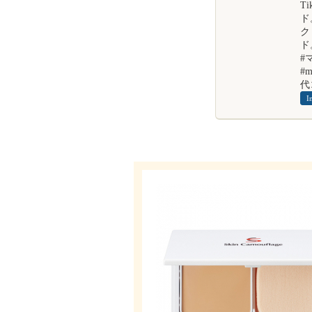
T
ド
ク
ド
#
#
代
I