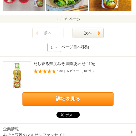
1
/
16
ページ
前へ
次へ
ページ目へ移動
だし香る鮮度みそ 減塩あわせ 410g
4.80 | レビュー （ 185件 ）
詳細を見る
企業情報
みそと豆乳のマルサンファンサイト