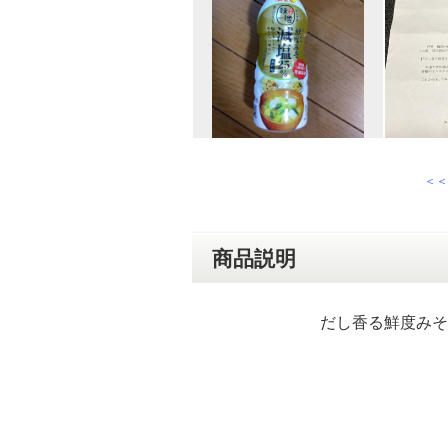
＜＜
商品説明
だし香る鮮度みそ 