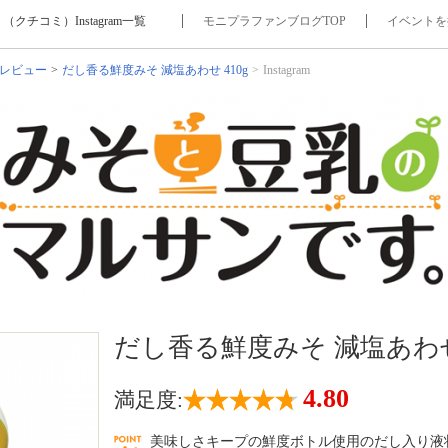
チコミ）Instagram一覧
モニプラファンブログTOP
イベントを
レビュー
だし香る鮮度みそ 減塩あわせ 410g
Instagram
だし香る鮮度みそ 減塩あわせ 
4.80
満足度:
美味しさキープの鮮度ボトル使用のだし入り液