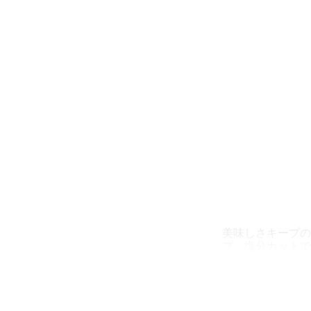
美味しさキープの
プ。塩分カットで
アレルギー物質 