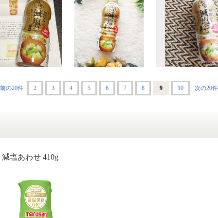
前の20件
2
3
4
5
6
7
8
9
10
次の20
減塩あわせ 410g