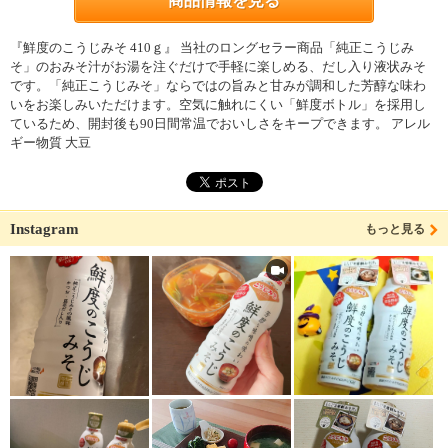
商品情報を見る
『鮮度のこうじみそ 410ｇ』 当社のロングセラー商品「純正こうじみ
そ」のおみそ汁がお湯を注ぐだけで手軽に楽しめる、だし入り液状みそ
です。「純正こうじみそ」ならではの旨みと甘みが調和した芳醇な味わ
いをお楽しみいただけます。空気に触れにくい「鮮度ボトル」を採用し
ているため、開封後も90日間常温でおいしさをキープできます。 アレル
ギー物質 大豆
Instagram
もっと見る