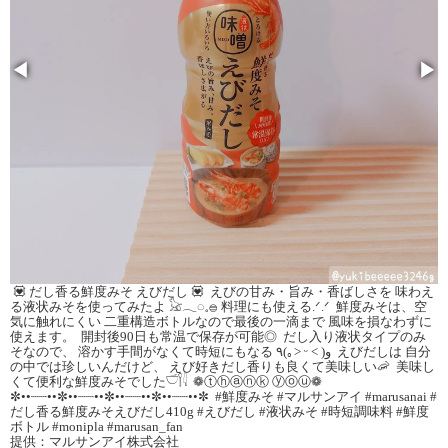
◀
▶
⁡⁡⁡ 💟 だし香る鮮度みそ えびだし 💟⁡ ⁡ えびの甘み・旨み・香ばしさを⁡ 味わえ
る液状みそを使ってみたよ 𓃠𓂃◌𓈒𓐍⁡ 料理にも使える.ᐟ‪‪.ᐟ⁡ ⁡ 鮮度みそは、空
気に触れにくい⁡ 二重構造ボトルなので最後の一滴まで⁡ 風味を損なわずに
使えます。⁡ ⁡ 開封後90日も常温で保存が可能◎⁡ ⁡ だし入り液状タイプのみ
そなので、⁡ 溶かす手間がなくて時短にもなる ٩(｡˃ ᵕ ˂ )و⁡ ⁡ えびだしは⁡ 自分
の中では珍しいんだけど、⁡ えび好きだし香りも良くて美味しい🦐⁡ ⁡ 美味し
くて便利な鮮度みそでした𓎩𓌉𓇋⁡ ⁡ ❁ⓣⓗⓐⓝⓚ ⓨⓞⓤ❁⁡⁡⁡ ⁡⁡⁡⁡⁡⁡⁡⁡
✼••┈┈••✼••┈┈••✼••┈┈••✼••┈┈••✼⁡⁡⁡⁡⁡⁡⁡⁡⁡⁡ ⁡ #鮮度みそ #マルサンアイ #marusanai #
だし香る鮮度みそえびだし410g #えびだし #液状みそ #時短調味料 #鮮度
ボトル #monipla #marusan_fan
提供：マルサンアイ株式会社