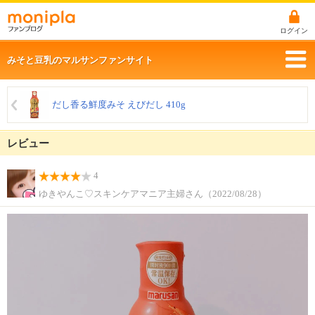
ログイン
みそと豆乳のマルサンファンサイト
だし香る鮮度みそ えびだし 410g
レビュー
4
ゆきやんこ♡スキンケアマニア主婦さん（2022/08/28）