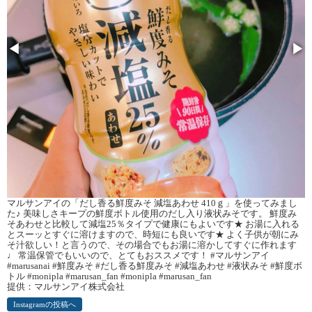
◀
▶
マルサンアイの「だし香る鮮度みそ 減塩あわせ 410ｇ」を使ってみまし
た♪ 美味しさキープの鮮度ボトル使用のだし入り液状みそです。 鮮度み
そあわせと比較して減塩25％タイプで健康にもよいです★ お湯に入れる
とスーッとすぐに溶けますので、時短にも良いです★ よく子供が朝にみ
そ汁欲しい！と言うので、その場合でもお湯に溶かしてすぐに作れます
♩ 常温保管でもいいので、とてもおススメです！ #マルサンアイ
#marusanai #鮮度みそ #だし香る鮮度みそ #減塩あわせ #液状みそ #鮮度ボ
トル #monipla #marusan_fan #monipla #marusan_fan
提供：マルサンアイ株式会社
Instagramの投稿へ