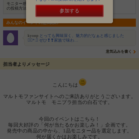
モニター感想
ブログ
Instagram
の投稿方法
参加する
みんなのイベントの意気込み
kyonp
とっても興味深く、魅力的だなぁと感じました
❁⃘*.ﾟ ぜひ❢❣家族で味わ…
意気込みを書く
担当者よりメッセージ
こんにちは
マルトモファンサイトへのご来訪ありがとうございます。
マルトモ モニプラ担当の白石です。
今回のイベントはこちら！
毎回大好評の「何が当たるかお楽しみ！」企画です。
発売中の商品の中から、1品モニター品を選定します。
何が届くかはお楽しみです。