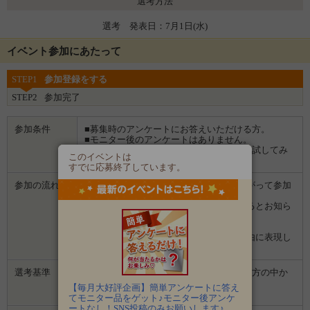
選考方法
選考 発表日：7月1日(水)
イベント参加にあたって
STEP1
参加登録をする
STEP2
参加完了
参加条件
■募集時のアンケートにお答えいただける方。
■モニター後のアンケートはありません。
■食べることが好きな方、マルトモ商品を試してみ
このイベントは
たい方、ぜひご応募ください。
すでに応募終了しています。
参加の流れ
１．「参加する」ボタンから画面にしたがって参加
します。
２．募集期間の終了後、企業から選ばれるとお知ら
せがあります。
３．企業から商品などが届きます。
４．試していただいた感想や口コミを自由に表現し
て投稿してください。
選考基準
■募集時のアンケートにお答えいただいた方の中か
ら選考します。
【毎月大好評企画】簡単アンケートに答え
■モニター後のアンケートはありません。
てモニター品をゲット♪モニター後アンケ
ートなし！SNS投稿のみお願いします♪