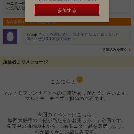
モニター感想
ブログ
Instagram
の投稿方法
参加する
みんなのイベントの意気込み
kyonp
とっても興味深く、魅力的だなぁと感じました
❁⃘*.ﾟ ぜひ❢❣家族で味わ…
意気込みを書く
担当者よりメッセージ
こんにちは
マルトモファンサイトへのご来訪ありがとうございます。
マルトモ モニプラ担当の白石です。
今回のイベントはこちら！
毎回大好評の「何が当たるかお楽しみ！」企画です。
発売中の商品の中から、1品モニター品を選定します。
何が届くかはお楽しみです。