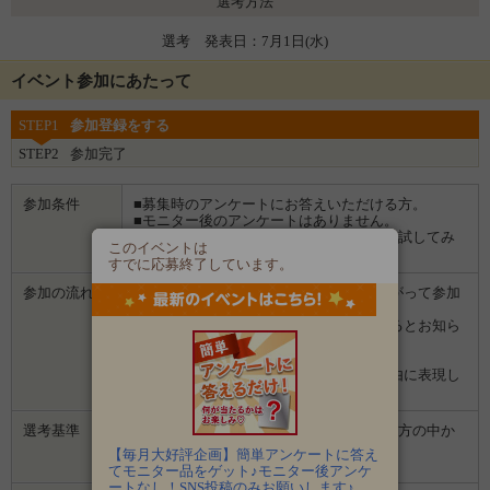
選考方法
選考 発表日：7月1日(水)
イベント参加にあたって
STEP1
参加登録をする
STEP2
参加完了
参加条件
■募集時のアンケートにお答えいただける方。
■モニター後のアンケートはありません。
■食べることが好きな方、マルトモ商品を試してみ
このイベントは
たい方、ぜひご応募ください。
すでに応募終了しています。
参加の流れ
１．「参加する」ボタンから画面にしたがって参加
します。
２．募集期間の終了後、企業から選ばれるとお知ら
せがあります。
３．企業から商品などが届きます。
４．試していただいた感想や口コミを自由に表現し
て投稿してください。
選考基準
■募集時のアンケートにお答えいただいた方の中か
ら選考します。
【毎月大好評企画】簡単アンケートに答え
■モニター後のアンケートはありません。
てモニター品をゲット♪モニター後アンケ
ートなし！SNS投稿のみお願いします♪