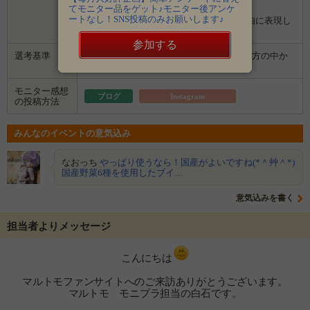
てモニター品をゲット♪モニター後アンケ
３．企業から商品などが届きます。
ートなし！SNS投稿のみお願いします♪
４．試していただいた感想や口コミを自由に表現し
て投稿してください。
参加する
選考基準
■募集時のアンケートにお答えいただいた方の中か
ら選考します。
モニター感想
ブログ
Instagram
の投稿方法
みんなのイベントの意気込み
なおっち
やっぱり使うなら！国産がよいですね(*＾艸＾*)
国産野菜6種を使用したブイ…
意気込みを書く
担当者よりメッセージ
こんにちは
マルトモファンサイトへのご来訪ありがとうございます。
マルトモ モニプラ担当の白石です。