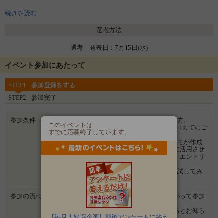
上記商品にプラスして、発売中商品の中からお楽しみ1品をお送りしま
す！
続きを読む
選考方法
選考 発表日：7月15日(水)
イベント参加にあたって
STEP1
参加登録をする
STEP2
参加完了
参加条件
■募集時のアンケートにお答えいただける方。
このイベントは
■モニター後のアンケートとSNS投稿を期日までにご
すでに応募終了しています。
対応いただける方。
■モニター後に投稿いただく画像はマルトモが作成
する販促物、ホームページや通販サイトに活用させ
ていただく場合があります。ご了承の上、エントリ
ーください。
■食べることが好きな方、マルトモ商品を試してみ
たい方、ぜひご応募ください。
参加の流れ
１．「参加する」ボタンから画面にしたがって参加
します。
２．募集期間の終了後、企業から選ばれるとお知ら
【毎月大好評企画】簡単アンケートに答え
せがあります。