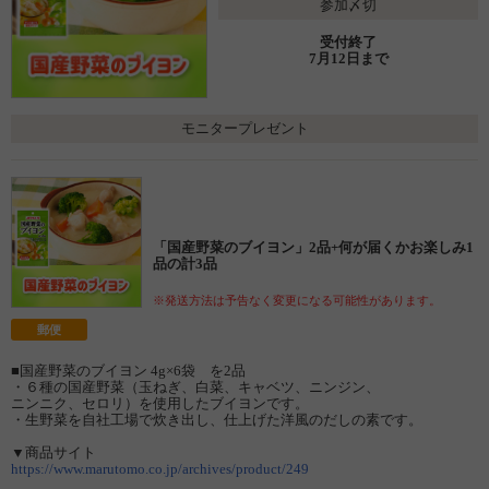
参加〆切
受付終了
7月12日まで
モニタープレゼント
「国産野菜のブイヨン」2品+何が届くかお楽しみ1
品の計3品
※発送方法は予告なく変更になる可能性があります。
郵便
■国産野菜のブイヨン 4g×6袋 を2品
・６種の国産野菜（玉ねぎ、白菜、キャベツ、ニンジン、
ニンニク、セロリ）を使用したブイヨンです。
・生野菜を自社工場で炊き出し、仕上げた洋風のだしの素です。
▼商品サイト
https://www.marutomo.co.jp/archives/product/249