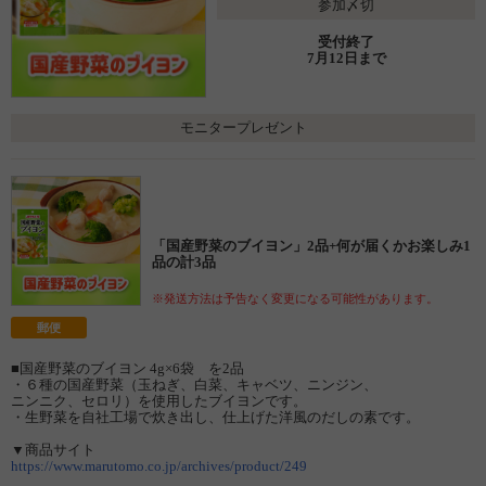
参加〆切
受付終了
7月12日まで
モニタープレゼント
「国産野菜のブイヨン」2品+何が届くかお楽しみ1
品の計3品
※発送方法は予告なく変更になる可能性があります。
郵便
■国産野菜のブイヨン 4g×6袋 を2品
・６種の国産野菜（玉ねぎ、白菜、キャベツ、ニンジン、
ニンニク、セロリ）を使用したブイヨンです。
・生野菜を自社工場で炊き出し、仕上げた洋風のだしの素です。
▼商品サイト
https://www.marutomo.co.jp/archives/product/249