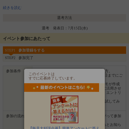
上記商品にプラスして、発売中商品の中からお楽しみ1品をお送りしま
す！
続きを読む
選考方法
選考 発表日：7月15日(水)
イベント参加にあたって
STEP1
参加登録をする
STEP2
参加完了
参加条件
■募集時のアンケートにお答えいただける方。
このイベントは
■モニター後のアンケートとSNS投稿を期日までにご
すでに応募終了しています。
対応いただける方。
■モニター後に投稿いただく画像はマルトモが作成
する販促物、ホームページや通販サイトに活用させ
ていただく場合があります。ご了承の上、エントリ
ーください。
■食べることが好きな方、マルトモ商品を試してみ
たい方、ぜひご応募ください。
参加の流れ
１．「参加する」ボタンから画面にしたがって参加
します。
２．募集期間の終了後、企業から選ばれるとお知ら
【毎月大好評企画】簡単アンケートに答え
せがあります。