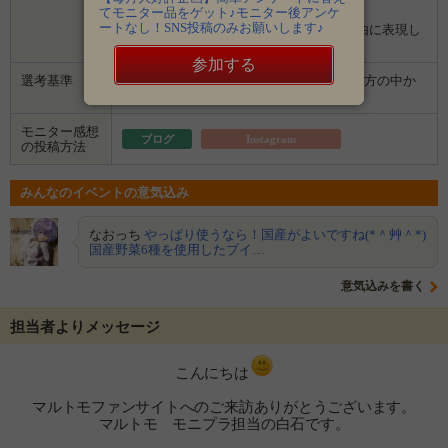
てモニター品をゲット♪モニター後アンケ
３．企業から商品などが届きます。
ートなし！SNS投稿のみお願いします♪
４．試していただいた感想や口コミを自由に表現し
て投稿してください。
参加する
選考基準
■募集時のアンケートにお答えいただいた方の中か
ら選考します。
モニター感想
ブログ
Instagram
の投稿方法
みんなのイベントの意気込み
なおっち
やっぱり使うなら！国産がよいですね(*＾艸＾*)
国産野菜6種を使用したブイ…
意気込みを書く
担当者よりメッセージ
こんにちは
マルトモファンサイトへのご来訪ありがとうございます。
マルトモ モニプラ担当の白石です。