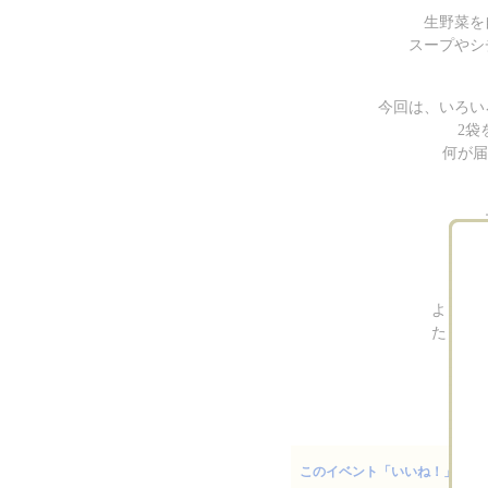
生野菜を
スープやシ
今回は、いろい
2袋
何が届
よりよ
たくさ
このイベント「いいね！」