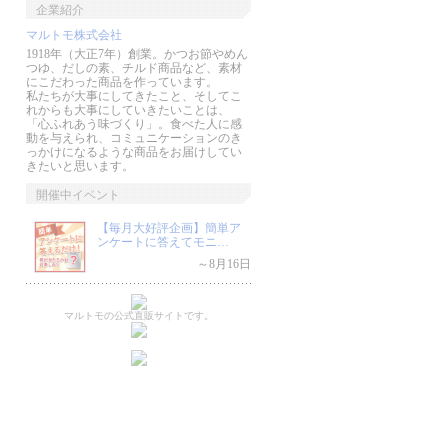
企業紹介
マルトモ株式会社
1918年（大正7年）創業。かつお節やめん
つゆ、だしの素、チルド商品など、素材
にこだわった商品を作っています。
私たちが大事にしてきたこと、そしてこ
れからも大事にしていきたいことは、
「心ふれあう味づくり」。食べた人に感
動を与えられ、コミュニケーションのき
っかけになるような商品をお届けしてい
きたいと思います。
開催中イベント
【毎月大好評企画】簡単ア
ンケートに答えてモニ…
～8月16日
マルトモの公式直販サイトです。