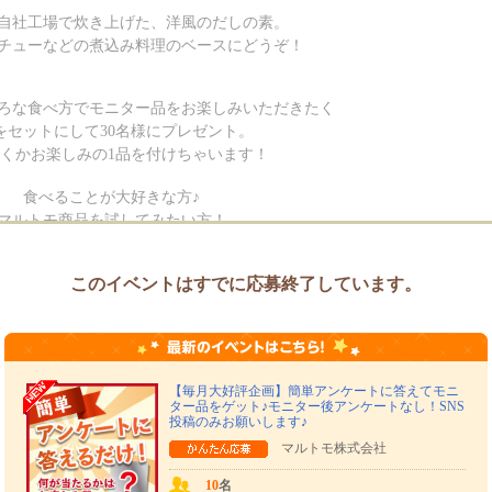
自社工場で炊き上げた、洋風のだしの素。
チューなどの煮込み料理のベースにどうぞ！
ろな食べ方でモニター品をお楽しみいただきたく
をセットにして30名様にプレゼント。
くかお楽しみの1品を付けちゃいます！
食べることが大好きな方♪
マルトモ商品を試してみたい方！
この機会にぜひ、ご応募ください。
このイベントはすでに応募終了しています。
ファンのみなさまと一緒に、
い商品の開発をしていきたいと思います。
んのご応募を心よりお待ちしております。
【毎月大好評企画】簡単アンケートに答えてモニ
マルトモ モニプラ担当 白石
ター品をゲット♪モニター後アンケートなし！SNS
投稿のみお願いします♪
マルトモ株式会社
10
名