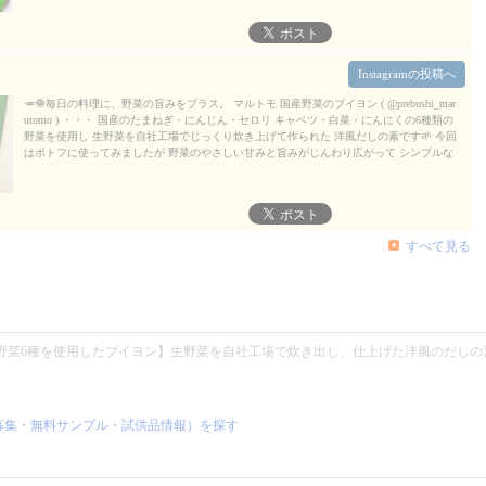
Instagramの投稿へ
🥕🧅毎日の料理に、野菜の旨みをプラス。 マルトモ 国産野菜のブイヨン ( @prebushi_mar
utomo ) ・・・ 国産のたまねぎ・にんじん・セロリ キャベツ・白菜・にんにくの6種類の
野菜を使用し 生野菜を自社工場でじっくり炊き上げて作られた 洋風だしの素です🌱 今回
はポトフに使ってみましたが 野菜のやさしい甘みと旨みがじんわり広がって シンプルな
具材でも奥深い味わいに🥣 顆粒タイプなのでサッと溶けて使いやすく スープはもちろ
ん、シチューやリゾット、パスタなど 幅広い洋風メニューのベースにも活躍してくれそ
う♪ 素材の美味しさを引き立ててくれる 毎日の料理に常備しておきたくなるブイヨン😊
気になる方はcheckしてみてね𓂃 𓈒𓏸 ・・・ .˚⊹⁺‧┈┈┈┈┈┈┈┈┈┈┈┈┈┈┈┈┈┈‧⁺
⊹˚. #PR #マルトモ #国産野菜のブイヨン #ブイヨン #monipla .˚⊹⁺‧┈┈┈┈┈┈┈┈┈┈┈┈┈┈┈┈┈
すべて見る
┈‧⁺ ⊹˚.
2026/08/04
野菜6種を使用したブイヨン】生野菜を自社工場で炊き出し、仕上げた洋風のだしの素
募集・無料サンプル・試供品情報）を探す