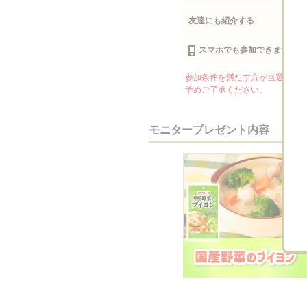
友達にも紹介する
スマホでも参加できます
参加条件を満たす方が当選者より
予めご了承ください。
モニタープレゼント内容
mikachin…
首輪の涼
ぱっちょ
マルトモさんのどん
インフルエンサーを
家族で楽し
な商品との出会い
しています。当選
つくりたい
が…
し…
で…