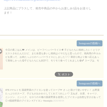
上記商品にプラスして、発売中商品の中からお楽しみ1品をお送りし
ます！
Instagramの投稿へ
今日の夜ごはん🍽️ メインは、ビーフペッパーライス🥩 子どもたちに焼肉したい！とリク
エストされたんだけど、まだ余震も多いし焼肉はイヤだなと思ったので、焼肉用の牛カル
ビを買って、お肉たっぷりのペッパーライスにしました♡♡ 薄切り肉より食べ応えあっ
て美味しかった😋子どもたちにも好評で、モリモリ食べてくれました😁💕 スープは、モ
ニプラ様のキャンペーンに参加させて頂き、マルトモ様からモニタープレゼント頂いた、
『国産野菜のブイヨン』を使って、キャベツとベーコンのスープに🥬✨ 普段コンソメを
使うので、ブイヨンは初めてだったけど、野菜の旨みがぎゅっと詰まったような味わい
で、優しいスープが出来ました✨国産野菜で作られていて、さっと溶ける顆粒タイプ✨便
利でいいな♡と感じました🙂スープや煮込み料理のベースにはもちろん、顆粒だから、炒
め物にも使いやすそう😍お弁当によく作るジャーマンポテトに今度使ってみよう！ ・ #P
Instagramの投稿へ
R #マルトモ #国産野菜のブイヨン #ブイヨン #monipla
2026/08/08
#PR #マルトモ 国産野菜のブイヨンを使ってスープ🪽 さっと溶けて使いやすい！ お野菜
たっぷりのスープ、子どもがおかわりしてくれてうれしい🤍 玉ねぎ、白菜、キャベツ、
ニンジン、ニンニク、セロリの６種の国産野菜を使用したブイヨンは自然な甘さがあって
◎ #国産野菜のブイヨン #ブイヨン #monipla
2026/08/04