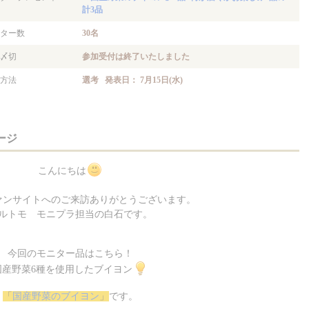
計3品
ター数
30名
〆切
参加受付は終了いたしました
方法
選考 発表日： 7月15日(水)
ージ
こんにちは
ァンサイトへのご来訪ありがとうございます。
ルトモ モニプラ担当の白石です。
今回のモニター品はこちら！
国産野菜6種を使用したブイヨン
「
国産野菜のブイヨン
」
です。