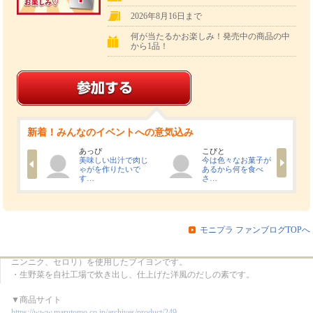
2026年8月16日まで
何が当たるかお楽しみ！発売中の商品の中
から1品！
URLをメールで送る
少ない場合、当選者数が所定の人数に満たないことがございます。
新着！みんなのイベントへの意気込み
あっぴ
こびと
い時間を
美味しい出汁で肉じ
今は色々なお菓子が
「国産野菜のブイヨン」2品+何が届くかお楽しみ1品の
気持ち
ゃがを作りたいで
あるから何を食べ
計3品
す…
さ…
※発送方法は予告なく変更になる可能性があります。
モニプラ ファンブログTOPへ
■国産野菜のブイヨン 4g×6袋 を2品
・６種の国産野菜（玉ねぎ、白菜、キャベツ、ニンジン、
ニンニク、セロリ）を使用したブイヨンです。
・生野菜を自社工場で炊き出し、仕上げた洋風のだしの素です。
▼商品サイト
https://www.marutomo.co.jp/archives/product/249