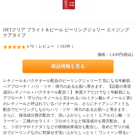
DETクリア ブライト＆ピール ピーリングジェリー エイジング
ケアタイプ
4.70
| レビュー （ 193件 ）
価格：
1,430
円(税込)
商品情報を見る
レチノール＆バクチオール配合のピーリングジェリーで 気になる年齢肌
へアプローチ！ ハリ・ツヤ・弾力のあるお肌へ導きます。 【話題の美容
成分レチノール＋バクチオール配合！】 角質ケアだけでなく年齢肌にも
アプローチ！ 守りのレチノールと言われるパルミチン酸レチノールと第2
のレチノールと呼ばれているバクチオール、さらにナイアシンアミドも
配合でピーリングしながらハリ・ツヤ・弾力のあるお肌へと導きます。
さらに、保湿成分贅沢配合で、洗い上がりしっとり！ ヒアルロン酸・コ
ラーゲン・三種のセラミド・プロポリスなど保湿成分を贅沢配合。 ま
た、ツボクサやドクダミなどの植物由来成分も配合し、攻めと守りの成
分でピーリングなのに乾燥せず洗い上がりしっとり！ ワントーン明るい