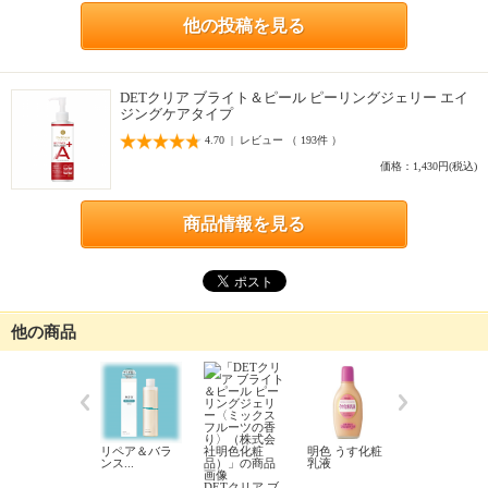
他の投稿を見る
DETクリア ブライト＆ピール ピーリングジェリー エイ
ジングケアタイプ
4.70 | レビュー （ 193件 ）
価格：1,430円(税込)
商品情報を見る
他の商品
リペア＆バラ
明色 うす化粧
モイストラボ
ンス...
乳液
フロ...
DETクリア ブ