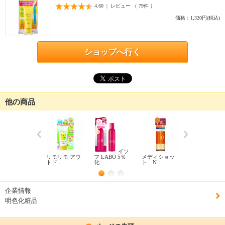
4.60 | レビュー （ 79件 ）
価格：1,320円(税込)
ショップへ行く
他の商品
イソ
DETク
リモリモ アウ
フ LABO 5％
メディショッ
リア ブライ..
トド...
化...
ト N...
企業情報
明色化粧品