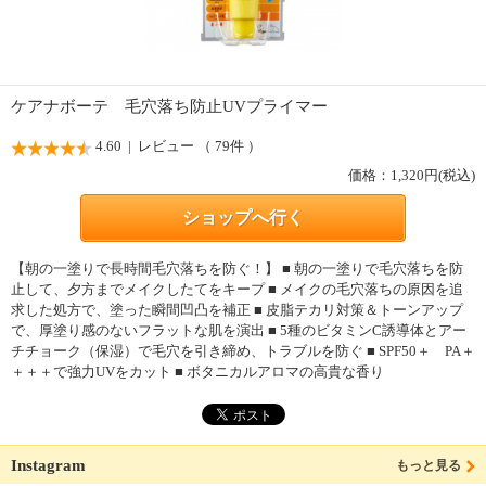
ケアナボーテ 毛穴落ち防止UVプライマー
4.60
| レビュー （ 79件 ）
価格：
1,320
円(税込)
ショップへ行く
【朝の一塗りで長時間毛穴落ちを防ぐ！】 ■ 朝の一塗りで毛穴落ちを防
止して、夕方までメイクしたてをキープ ■ メイクの毛穴落ちの原因を追
求した処方で、塗った瞬間凹凸を補正 ■ 皮脂テカリ対策＆トーンアップ
で、厚塗り感のないフラットな肌を演出 ■ 5種のビタミンC誘導体とアー
チチョーク（保湿）で毛穴を引き締め、トラブルを防ぐ ■ SPF50＋ PA＋
＋＋＋で強力UVをカット ■ ボタニカルアロマの高貴な香り
Instagram
もっと見る