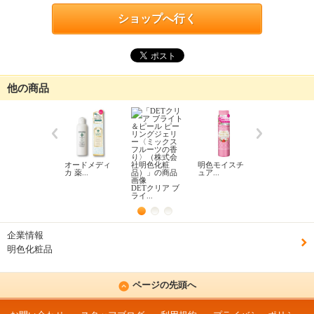
ショップへ行く
他の商品
オードメディ
明色モイスチ
メディショッ
カ 薬...
ュア...
ト ダ...
DETクリア ブ
ライ...
企業情報
明色化粧品
ページの先頭へ