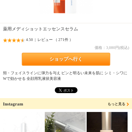
薬用メディショットエッセンスセラム
4.50
| レビュー （ 271件 ）
価格：
3,080
円(税込)
ショップへ行く
頬・フェイスラインに弾力を与え ピンと明るい未来を肌に シミ・シワに
Wで効かせる 全顔用乳液状美容液
Instagram
もっと見る