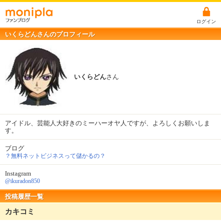
ログイン
いくらどんさんのプロフィール
いくらどん
さん
アイドル、芸能人大好きのミーハーオヤ人ですが、よろしくお願いしま
す。
ブログ
？無料ネットビジネスって儲かるの？
Instagram
@ikuradon850
投稿履歴一覧
カキコミ