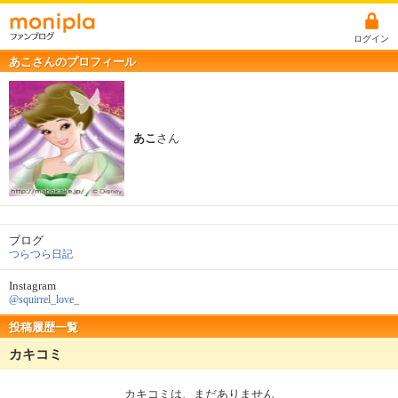
ログイン
あこさんのプロフィール
あこ
さん
ブログ
つらつら日記
Instagram
@squirrel_love_
投稿履歴一覧
カキコミ
カキコミは、まだありません