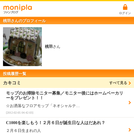
ログイン
桃羽さんのプロフィール
桃羽
さん
投稿履歴一覧
カキコミ
すべて見る
モップのお掃除モニター募集／モニター後にはホームベーカリ
ーをプレゼント！！
☆お洒落なフロアモップ「ネオシャルテ…
[2012-02-05 04:42:03]
C1000を楽しもう！２月６日が誕生日な人はだあれ？
２月６日生まれの人