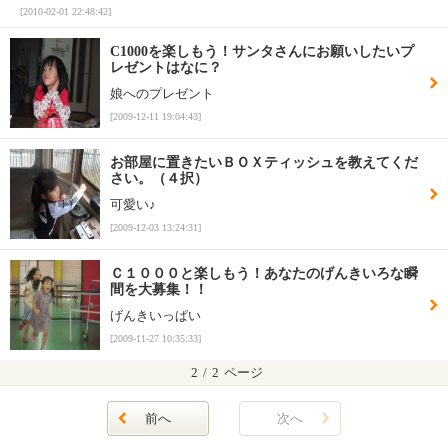
[2010-02-01 22:48:42]
C1000を楽しもう！サンタさんにお願いしたいプ
レゼントはなに？
娘へのプレゼント
[2009-12-11 19:04:43]
お部屋に置きたいＢＯＸティッシュを教えてくだ
さい。（４択）
可愛い♪
[2009-12-03 13:24:31]
Ｃ１０００と楽しもう！あなたのげんきいろな瞬
間を大募集！！
げんきいっぱい
[2009-11-27 10:35:33]
2
/
2
ページ
前へ
次へ