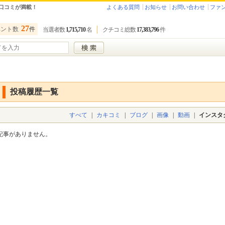
口コミが満載！
よくある質問
お知らせ
お問い合わせ
ファ
27
ベント数
件
当選者数
1,715,710
名
クチコミ総数
17,383,796
件
投稿履歴一覧
すべて
|
カキコミ
|
ブログ
|
画像
|
動画
|
インスタ
記事がありません。