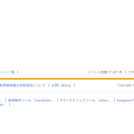
ベント一覧
イベント総数 97,697 件
クチ
Copyright ©
利用者情報の外部送信について
お問い合わせ
」
動画制作ツール「LetroStudio」
Xマーケティングツール「echoes」
Instagra
ab」