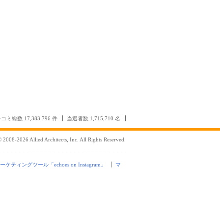
コミ総数 17,383,796 件
当選者数 1,715,710 名
 2008-2026 Allied Architects, Inc. All Rights Reserved.
mマーケティングツール「echoes on Instagram」
マ