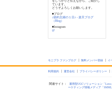
をしっかりと伝えながら、ご紹介し
ています。
どうぞよろしくお願いします。
■ブログ
♪節約主婦の１日♪ - 楽天ブログ
（Blog）
■Instagram
@
モニプラ ファンブログ
無料メンバー登録
イ
利用規約
運営会社
プライバシーポリシー
関連サイト：
運用型UGCソリューション「Letro
ーケティング情報メディア「SMML