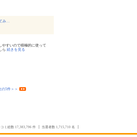
めてみ…
しやすいので積極的に使って
しら
続きを見る
次の5件＞＞
コミ総数 17,383,796 件
当選者数 1,715,710 名