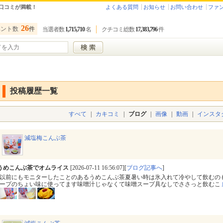
口コミが満載！
よくある質問
お知らせ
お問い合わせ
ファ
26
ベント数
件
当選者数
1,715,710
名
クチコミ総数
17,383,796
件
投稿履歴一覧
すべて
|
カキコミ
|
ブログ
|
画像
|
動画
|
インスタ
減塩梅こんぶ茶
うめこんぶ茶でオムライス
[2026-07-11 16:56:07][
ブログ記事へ
]
以前にもモニターしたことのあるうめこんぶ茶夏暑い時は氷入れて冷やして飲むの
ープのちょい味に使ってます味噌汁じゃなくて味噌スープ具なしでささっと飲むこ