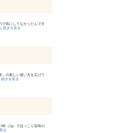
ので気にしてなかったんです
っ
続きを見る
茶』の新しい使い方を広げて
茶
続きを見る
1杯（2g）でほっこり旨味の
見る