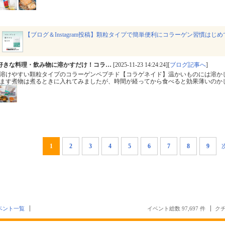
【ブログ＆Instagram投稿】顆粒タイプで簡単便利にコラーゲン習慣はじ
好きな料理・飲み物に溶かすだけ！コラ…
[2025-11-23 14:24:24][
ブログ記事へ
]
溶けやすい顆粒タイプのコラーゲンペプチド【コラゲネイド】温かいものには溶か
ます煮物は煮るときに入れてみましたが、時間が経ってから食べると効果薄いのか
1
2
3
4
5
6
7
8
9
ベント一覧
イベント総数 97,697 件
クチ