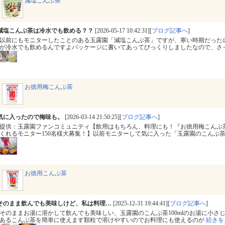
減塩こんぶ茶
減塩こんぶ茶は冷水でも飲める？？
[2026-05-17 10:42:31][
ブログ記事へ
]
以前にもモニターしたことのある玉露園「減塩こんぶ茶」ですが、寒い時期だった
が冷水でも飲めるんですよパッケージに書いてあってびっくりしましたなので、さ
お徳用梅こんぶ茶
気に入ったので梅味も。
[2026-03-14 21:50:25][
ブログ記事へ
]
提供：玉露園ファンコミュニティ【飲用はもちろん、料理にも！『お徳用梅こんぶ
くれるモニター150名様大募集！】以前モニターして気に入った「​玉露園のこんぶ
お徳用こんぶ茶
そのまま飲んでも美味しけど、私は料理…
[2025-12-31 19:44:41][
ブログ記事へ
]
そのままお湯に溶かして飲んでも美味しい、玉露園のこんぶ茶100mlのお湯に小さじ
あるこんぶ茶を簡単に使えます顆粒で溶けやすいのでお料理にも使えるのが
続きを