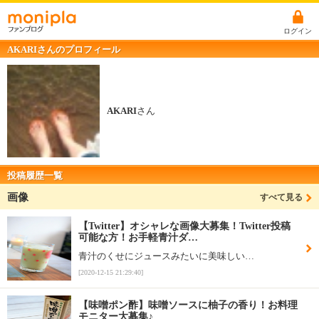
ログイン
AKARIさんのプロフィール
AKARI
さん
投稿履歴一覧
画像
すべて見る
【Twitter】オシャレな画像大募集！Twitter投稿
可能な方！お手軽青汁ダ…
青汁のくせにジュースみたいに美味しい…
[2020-12-15 21:29:40]
【味噌ポン酢】味噌ソースに柚子の香り！お料理
モニター大募集♪