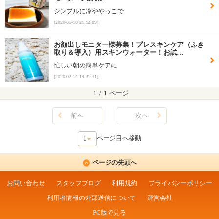
シンプルに冷ややっこで
[2020-05-10 21:12:09]
お顔出しモニター様募集！プレスキンケア（ふき
取り＆導入）用スキンウォーター！お試…
忙しい朝の簡単ケアに
[2020-02-14 19:31:31]
1
/
1
ページ
前へ
次へ
ページ目へ移動
ページの先頭へ
お問い合わせ
スタッフブログ
利用規約
プライバシーポリシー
利用者情報の外部送信について
運営会社
PC版で見る