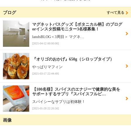
ブログ
すべて見る
マグネットバスグッズ【ボタニカル柄】のブログ
orインスタ投稿モニター3名様募集！
landsBLOG＜3周目＞ マグネ…
[2021-04-12 00:00:00]
『オリゴのおかげ』650g（シロップタイプ）
やっぱりマフィン
[2021-03-17 22:44:49]
【100名様】スパイスのエナジーで健康的な美を
サポートするサプリ『スパイスフルビ…
スパイシーなサプリは初体験！
[2021-01-28 22:26:56]
画像