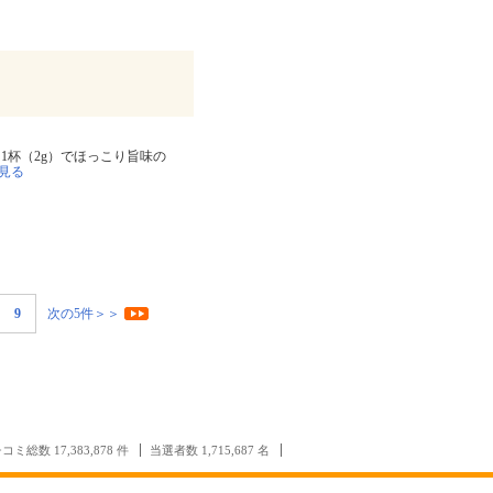
1杯（2g）でほっこり旨味の
見る
9
次の5件＞＞
コミ総数 17,383,878 件
当選者数 1,715,687 名