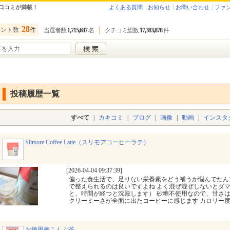
口コミが満載！
よくある質問
お知らせ
お問い合わせ
ファ
28
ベント数
件
当選者数
1,715,687
名
クチコミ総数
17,383,878
件
投稿履歴一覧
すべて
|
カキコミ
|
ブログ
|
画像
|
動画
|
インスタ
Slimore Coffee Latte（スリモアコーヒーラテ）
[2026-04-04 09:37:39]
偏った食生活で、足りない栄養素をどう補うか悩んでたん
で整えられるのは良いですよね よく混ぜ混ぜしないとダ
と、時間が経つと沈殿します） 砂糖不使用なので、甘さ
クリーミーさが全面に出たコーヒーに感じます カロリー
お徳用梅こんぶ茶