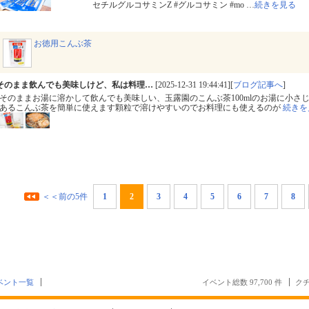
セチルグルコサミンZ #グルコサミン #mo
…
続きを見る
お徳用こんぶ茶
そのまま飲んでも美味しけど、私は料理…
[2025-12-31 19:44:41][
ブログ記事へ
]
そのままお湯に溶かして飲んでも美味しい、玉露園のこんぶ茶100mlのお湯に小さじ
あるこんぶ茶を簡単に使えます顆粒で溶けやすいのでお料理にも使えるのが
続きを
＜＜前の5件
1
2
3
4
5
6
7
8
ベント一覧
イベント総数 97,700 件
クチ