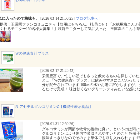
気に入ったので梅味も。
[2026-03-14 21:50:25][
ブログ記事へ
]
提供：玉露園ファンコミュニティ【飲用はもちろん、料理にも！『お徳用梅こんぶ
くれるモニター150名様大募集！】以前モニターして気に入った「​玉露園のこんぶ
Wの健康青汁プラス
[2026-02-17 21:25:42]
栄養豊富で、忙しい朝でもさっと飲めるものを探していた
と… 「Wの健康青汁プラス」は飲みやすさにこだわった
分が配合されています 100㏄の水やお湯に溶かしますが
るだけで完成！ 味は甘くないグリーンティみたいな感じ
N-アセチルグルコサミンZ【機能性表示食品】
[2026-01-31 12:59:26]
グルコサミンが関節や軟骨の維持に良い、というのは聞い
グルコサミンはより体内で吸収されやすいとのこと 粉菓
後味すっきりなのでそのまま単体でも取り入れられます #PR