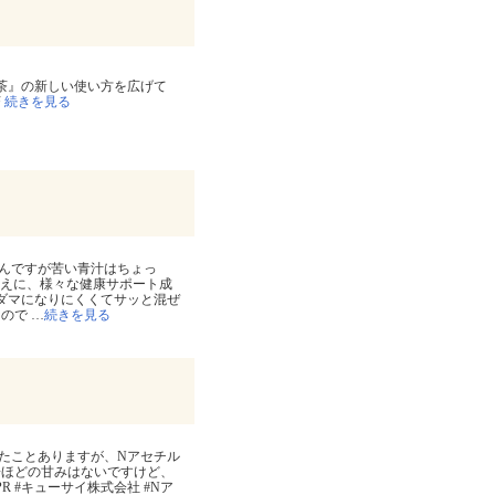
茶』の新しい使い方を広げて
茶
続きを見る
んですが苦い青汁はちょっ
うえに、様々な健康サポート成
、ダマになりにくくてサッと混ぜ
なので
…
続きを見る
たことありますが、Nアセチル
子ほどの甘みはないですけど、
 #キューサイ株式会社 #Nア